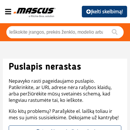
Įkelti skelbimą!
Puslapis nerastas
Nepavyko rasti pageidaujamo puslapio.
Patikrinkite, ar URL adrese nėra rašybos klaidų,
arba peržiūrėkite mūsų svetainės schemą, kad
lengviau rastumėte tai, ko ieškote.
Kilo kitų problemų? Parašykite el. laišką toliau ir
mes su jumis susisieksime. Dėkojame už kantrybę!