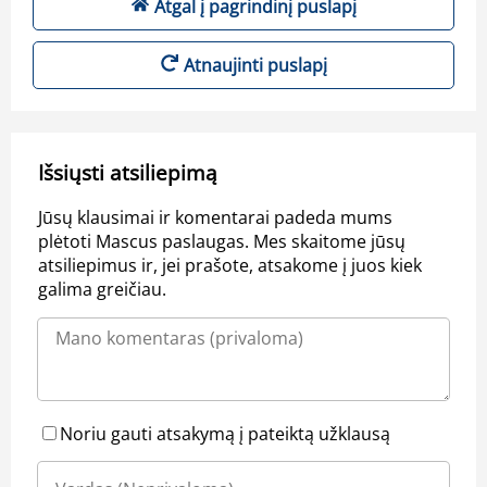
Atgal į pagrindinį puslapį
Atnaujinti puslapį
Išsiųsti atsiliepimą
Jūsų klausimai ir komentarai padeda mums
plėtoti Mascus paslaugas. Mes skaitome jūsų
atsiliepimus ir, jei prašote, atsakome į juos kiek
galima greičiau.
Noriu gauti atsakymą į pateiktą užklausą