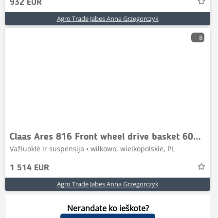
932 EUR
Agro Trade Jabes Anna Grzegorczyk
8
Claas Ares 816 Front wheel drive basket 6005024083
Važiuoklė ir suspensija • wilkowo, wielkopolskie, PL
1 514 EUR
Agro Trade Jabes Anna Grzegorczyk
Nerandate ko ieškote?