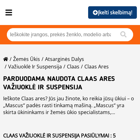
Įkelti skelbimą!
Žemės Ūkis
Atsarginės Dalys
Važiuoklė Ir Suspensija
Claas
Claas Ares
PARDUODAMA NAUDOTA CLAAS ARES
VAŽIUOKLĖ IR SUSPENSIJA
Ieškote Claas ares? Jūs jau žinote, ko reikia jūsų ūkiui – o
„Mascus“ padės rasti tinkamą mašiną. „Mascus“ yra
skirta ūkininkams ir žemės ūkio specialistams,
ieškantiems konkrečios važiuoklė ir suspensija, todėl čia
Su skelbimais iš patikimų prekybininkų, ūkininkų ir
lengvai rasite įrangą, atitinkančią jūsų poreikius.
technikos tiekėjų rasite gerai prižiūrėtus naudotus ir
naujus Claas ares tiek Lietuvoje (), tiek už jos ribų.
CLAAS VAŽIUOKLĖ IR SUSPENSIJA PASIŪLYMAI : 5
Nesvarbu, ar jums reikia įrangos sunkiems darbams, ar