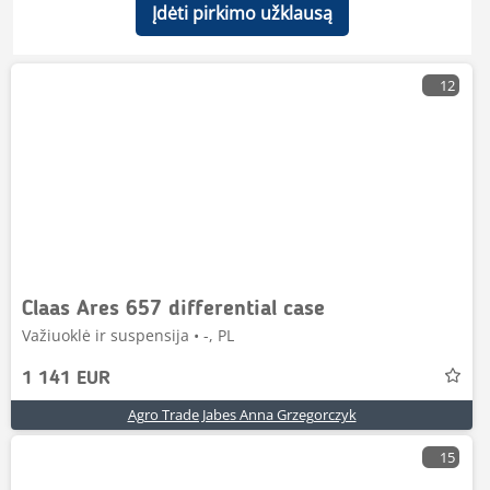
Įdėti pirkimo užklausą
12
Claas Ares 657 differential case
Važiuoklė ir suspensija • -, PL
1 141 EUR
Agro Trade Jabes Anna Grzegorczyk
15