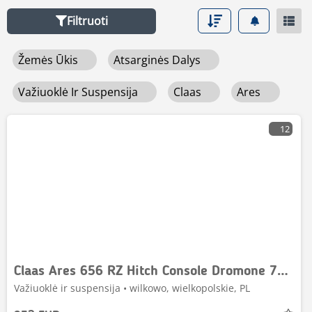
tiksliam ūkininkavimui, „Mascus“ leidžia lengvai palyginti
Filtruoti
technines specifikacijas ir kainas, kad greitai
pasirinktumėte geriausią variantą. Nebeišvaistykite laiko
Žemės Ūkis
Atsarginės Dalys
– raskite tai, ko ieškote, iš karto!
Važiuoklė Ir Suspensija
Claas
Ares
12
Claas Ares 656 RZ Hitch Console Dromone 7711132207
Važiuoklė ir suspensija • wilkowo, wielkopolskie, PL