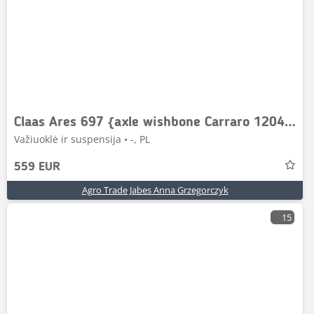
Claas Ares 697 {axle wishbone Carraro 12047 12048}
Važiuoklė ir suspensija • -, PL
559 EUR
Agro Trade Jabes Anna Grzegorczyk
15