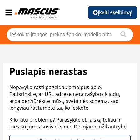
Įkelti skelbimą!
Puslapis nerastas
Nepavyko rasti pageidaujamo puslapio.
Patikrinkite, ar URL adrese nėra rašybos klaidų,
arba peržiūrėkite mūsų svetainės schemą, kad
lengviau rastumėte tai, ko ieškote.
Kilo kitų problemų? Parašykite el. laišką toliau ir
mes su jumis susisieksime. Dėkojame už kantrybę!