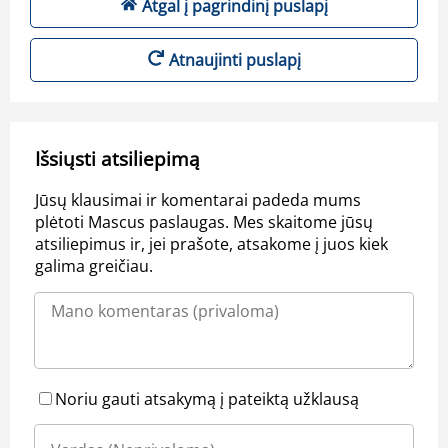
Atgal į pagrindinį puslapį
Atnaujinti puslapį
Išsiųsti atsiliepimą
Jūsų klausimai ir komentarai padeda mums
plėtoti Mascus paslaugas. Mes skaitome jūsų
atsiliepimus ir, jei prašote, atsakome į juos kiek
galima greičiau.
Noriu gauti atsakymą į pateiktą užklausą