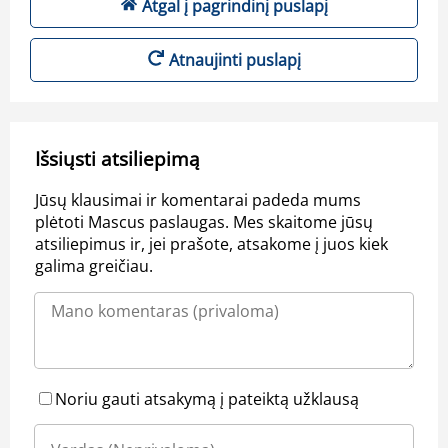
Atgal į pagrindinį puslapį
Atnaujinti puslapį
Išsiųsti atsiliepimą
Jūsų klausimai ir komentarai padeda mums
plėtoti Mascus paslaugas. Mes skaitome jūsų
atsiliepimus ir, jei prašote, atsakome į juos kiek
galima greičiau.
Noriu gauti atsakymą į pateiktą užklausą