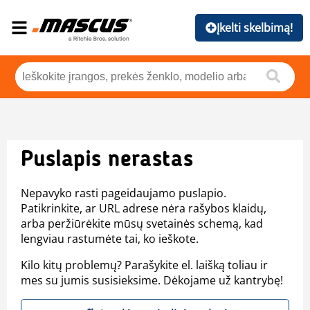
Įkelti skelbimą!
Puslapis nerastas
Nepavyko rasti pageidaujamo puslapio.
Patikrinkite, ar URL adrese nėra rašybos klaidų,
arba peržiūrėkite mūsų svetainės schemą, kad
lengviau rastumėte tai, ko ieškote.
Kilo kitų problemų? Parašykite el. laišką toliau ir
mes su jumis susisieksime. Dėkojame už kantrybę!