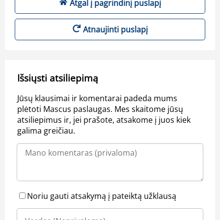
Atgal į pagrindinį puslapį
Atnaujinti puslapį
Išsiųsti atsiliepimą
Jūsų klausimai ir komentarai padeda mums
plėtoti Mascus paslaugas. Mes skaitome jūsų
atsiliepimus ir, jei prašote, atsakome į juos kiek
galima greičiau.
Noriu gauti atsakymą į pateiktą užklausą