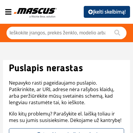
Įkelti skelbimą!
Puslapis nerastas
Nepavyko rasti pageidaujamo puslapio.
Patikrinkite, ar URL adrese nėra rašybos klaidų,
arba peržiūrėkite mūsų svetainės schemą, kad
lengviau rastumėte tai, ko ieškote.
Kilo kitų problemų? Parašykite el. laišką toliau ir
mes su jumis susisieksime. Dėkojame už kantrybę!