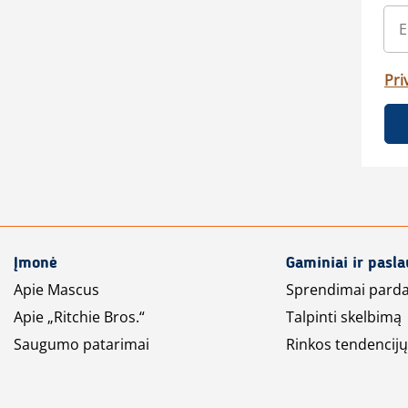
Pri
Įmonė
Gaminiai ir pasl
Apie Mascus
Sprendimai pard
Apie „Ritchie Bros.“
Talpinti skelbimą
Saugumo patarimai
Rinkos tendencijų