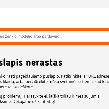
slapis nerastas
ko rasti pageidaujamo puslapio. Patikrinkite, ar URL adres
s klaidų, arba peržiūrėkite mūsų svetainės schemą, kad len
ėte tai, ko ieškote.
tų problemų? Parašykite el. laišką toliau ir mes su jumis
eksime. Dėkojame už kantrybę!