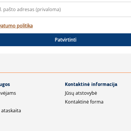
vatumo politika
Patvirtinti
augos
Kontaktinė informacija
avėjams
Jūsų atstovybė
Kontaktinė forma
 ataskaita