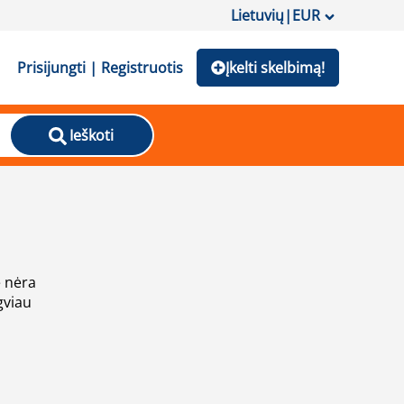
Lietuvių
|
EUR
Prisijungti | Registruotis
Įkelti skelbimą!
Ieškoti
e nėra
gviau