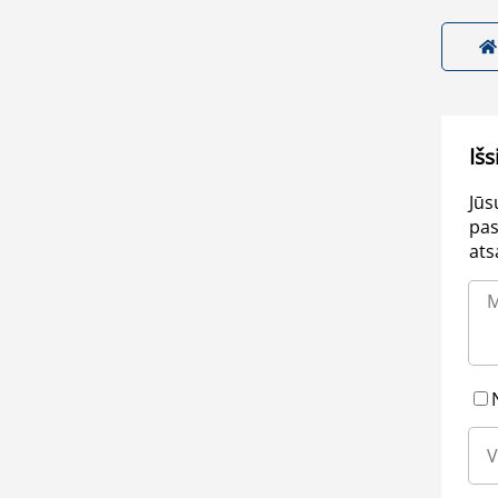
Išs
Jūs
pas
ats