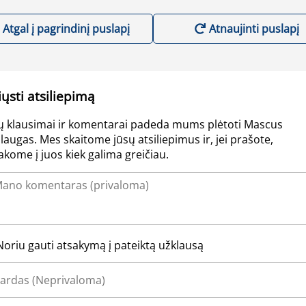
Atgal į pagrindinį puslapį
Atnaujinti puslapį
iųsti atsiliepimą
ų klausimai ir komentarai padeda mums plėtoti Mascus
laugas. Mes skaitome jūsų atsiliepimus ir, jei prašote,
akome į juos kiek galima greičiau.
Noriu gauti atsakymą į pateiktą užklausą