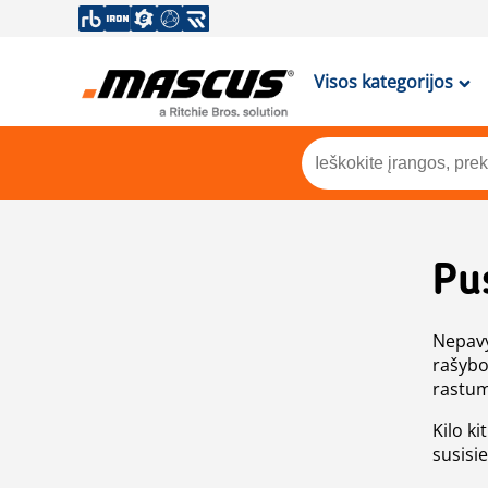
Visos kategorijos
Pu
Nepavy
rašybo
rastum
Kilo ki
susisi