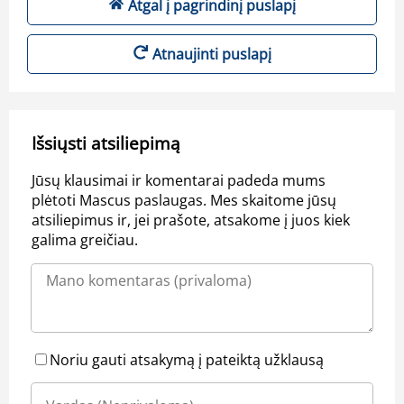
Atgal į pagrindinį puslapį
Atnaujinti puslapį
Išsiųsti atsiliepimą
Jūsų klausimai ir komentarai padeda mums
plėtoti Mascus paslaugas. Mes skaitome jūsų
atsiliepimus ir, jei prašote, atsakome į juos kiek
galima greičiau.
Noriu gauti atsakymą į pateiktą užklausą