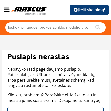
Įkelti skelbimą!
Puslapis nerastas
Nepavyko rasti pageidaujamo puslapio.
Patikrinkite, ar URL adrese nėra rašybos klaidų,
arba peržiūrėkite mūsų svetainės schemą, kad
lengviau rastumėte tai, ko ieškote.
Kilo kitų problemų? Parašykite el. laišką toliau ir
mes su jumis susisieksime. Dėkojame už kantrybę!