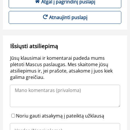
Atgal į pagrindinį puslapį
Atnaujinti puslapį
Išsiųsti atsiliepimą
Jūsų klausimai ir komentarai padeda mums
plėtoti Mascus paslaugas. Mes skaitome jūsų
atsiliepimus ir, jei prašote, atsakome į juos kiek
galima greičiau.
Noriu gauti atsakymą į pateiktą užklausą