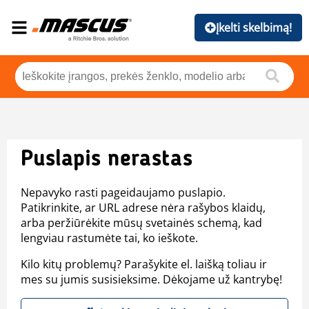
Įkelti skelbimą!
Puslapis nerastas
Nepavyko rasti pageidaujamo puslapio.
Patikrinkite, ar URL adrese nėra rašybos klaidų,
arba peržiūrėkite mūsų svetainės schemą, kad
lengviau rastumėte tai, ko ieškote.
Kilo kitų problemų? Parašykite el. laišką toliau ir
mes su jumis susisieksime. Dėkojame už kantrybę!