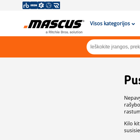
Visos kategorijos
Pu
Nepavy
rašybo
rastum
Kilo ki
susisi