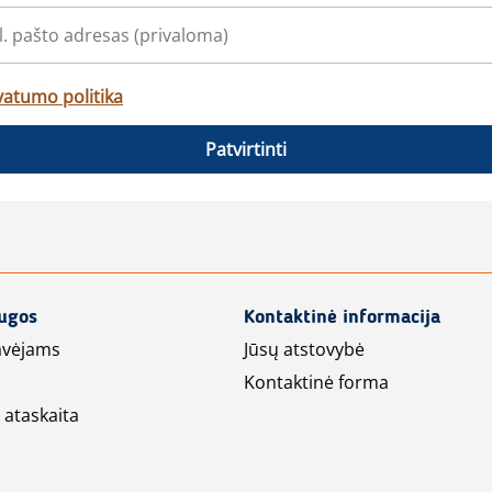
vatumo politika
Patvirtinti
augos
Kontaktinė informacija
avėjams
Jūsų atstovybė
Kontaktinė forma
 ataskaita