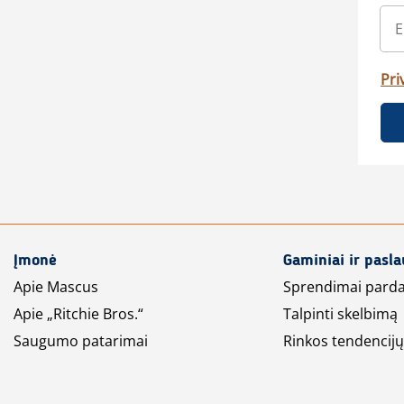
Pri
Įmonė
Gaminiai ir pasl
Apie Mascus
Sprendimai pard
Apie „Ritchie Bros.“
Talpinti skelbimą
Saugumo patarimai
Rinkos tendencijų