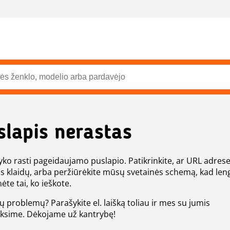
slapis nerastas
ko rasti pageidaujamo puslapio. Patikrinkite, ar URL adres
s klaidų, arba peržiūrėkite mūsų svetainės schemą, kad len
ėte tai, ko ieškote.
tų problemų? Parašykite el. laišką toliau ir mes su jumis
eksime. Dėkojame už kantrybę!