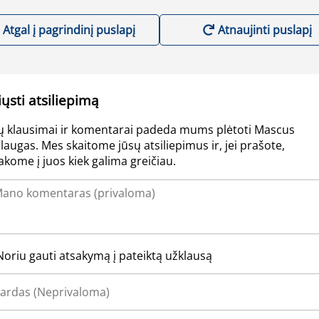
Atgal į pagrindinį puslapį
Atnaujinti puslapį
iųsti atsiliepimą
ų klausimai ir komentarai padeda mums plėtoti Mascus
laugas. Mes skaitome jūsų atsiliepimus ir, jei prašote,
akome į juos kiek galima greičiau.
Noriu gauti atsakymą į pateiktą užklausą