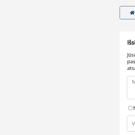
Išs
Jūs
pas
ats