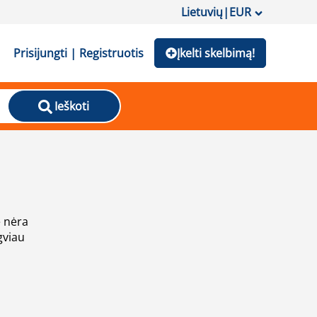
Lietuvių
|
EUR
Prisijungti | Registruotis
Įkelti skelbimą!
Ieškoti
e nėra
gviau