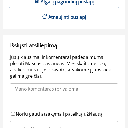
Atgal į pagrindinį puslapį
Atnaujinti puslapį
Išsiųsti atsiliepimą
Jūsų klausimai ir komentarai padeda mums
plėtoti Mascus paslaugas. Mes skaitome jūsų
atsiliepimus ir, jei prašote, atsakome į juos kiek
galima greičiau.
Noriu gauti atsakymą į pateiktą užklausą