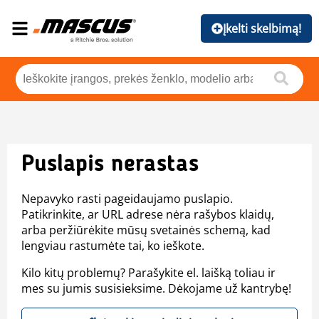
Įkelti skelbimą!
Puslapis nerastas
Nepavyko rasti pageidaujamo puslapio.
Patikrinkite, ar URL adrese nėra rašybos klaidų,
arba peržiūrėkite mūsų svetainės schemą, kad
lengviau rastumėte tai, ko ieškote.
Kilo kitų problemų? Parašykite el. laišką toliau ir
mes su jumis susisieksime. Dėkojame už kantrybę!