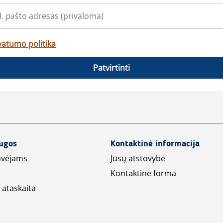
vatumo politika
Patvirtinti
augos
Kontaktinė informacija
avėjams
Jūsų atstovybė
Kontaktinė forma
 ataskaita