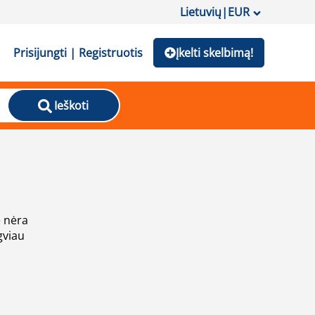
Lietuvių
|
EUR
Prisijungti | Registruotis
Įkelti skelbimą!
Ieškoti
e nėra
gviau