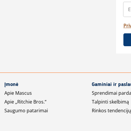
Pri
Įmonė
Gaminiai ir pasl
Apie Mascus
Sprendimai pard
Apie „Ritchie Bros.“
Talpinti skelbimą
Saugumo patarimai
Rinkos tendencijų