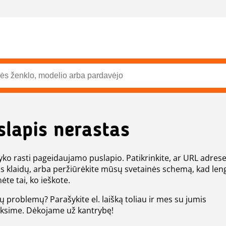
slapis nerastas
ko rasti pageidaujamo puslapio. Patikrinkite, ar URL adres
s klaidų, arba peržiūrėkite mūsų svetainės schemą, kad len
ėte tai, ko ieškote.
tų problemų? Parašykite el. laišką toliau ir mes su jumis
eksime. Dėkojame už kantrybę!