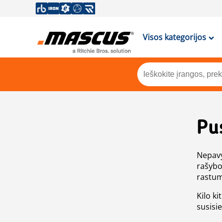
Visos kategorijos
Pu
Nepavy
rašybo
rastum
Kilo ki
susisi