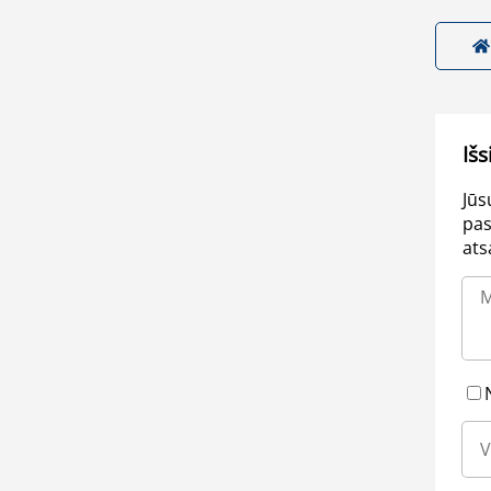
Išs
Jūs
pas
ats