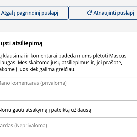
Atgal į pagrindinį puslapį
Atnaujinti puslapį
iųsti atsiliepimą
ų klausimai ir komentarai padeda mums plėtoti Mascus
laugas. Mes skaitome jūsų atsiliepimus ir, jei prašote,
akome į juos kiek galima greičiau.
Noriu gauti atsakymą į pateiktą užklausą