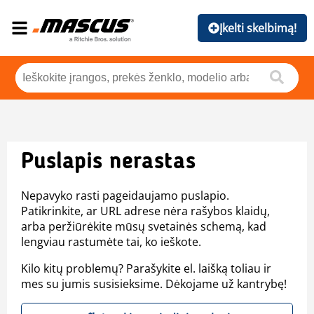
Įkelti skelbimą!
Puslapis nerastas
Nepavyko rasti pageidaujamo puslapio.
Patikrinkite, ar URL adrese nėra rašybos klaidų,
arba peržiūrėkite mūsų svetainės schemą, kad
lengviau rastumėte tai, ko ieškote.
Kilo kitų problemų? Parašykite el. laišką toliau ir
mes su jumis susisieksime. Dėkojame už kantrybę!