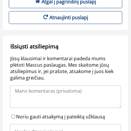
Atgal į pagrindinį puslapį
Atnaujinti puslapį
Išsiųsti atsiliepimą
Jūsų klausimai ir komentarai padeda mums
plėtoti Mascus paslaugas. Mes skaitome jūsų
atsiliepimus ir, jei prašote, atsakome į juos kiek
galima greičiau.
Noriu gauti atsakymą į pateiktą užklausą