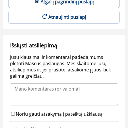
Atgal į pagrindinį puslapį
Atnaujinti puslapį
Išsiųsti atsiliepimą
Jūsų klausimai ir komentarai padeda mums
plėtoti Mascus paslaugas. Mes skaitome jūsų
atsiliepimus ir, jei prašote, atsakome į juos kiek
galima greičiau.
Noriu gauti atsakymą į pateiktą užklausą