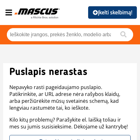
Įkelti skelbimą!
Puslapis nerastas
Nepavyko rasti pageidaujamo puslapio.
Patikrinkite, ar URL adrese nėra rašybos klaidų,
arba peržiūrėkite mūsų svetainės schemą, kad
lengviau rastumėte tai, ko ieškote.
Kilo kitų problemų? Parašykite el. laišką toliau ir
mes su jumis susisieksime. Dėkojame už kantrybę!