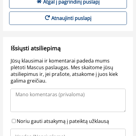
Atgal į pagrindinį puslapį
Atnaujinti puslapį
Išsiųsti atsiliepimą
Jūsų klausimai ir komentarai padeda mums
plėtoti Mascus paslaugas. Mes skaitome jūsų
atsiliepimus ir, jei prašote, atsakome į juos kiek
galima greičiau.
Noriu gauti atsakymą į pateiktą užklausą