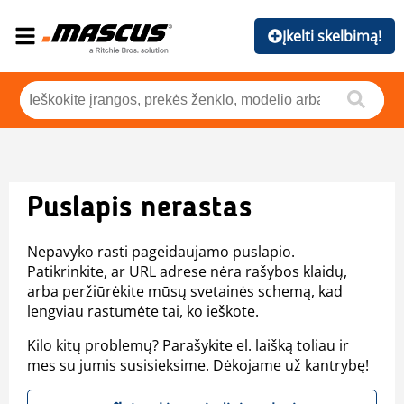
Įkelti skelbimą!
Puslapis nerastas
Nepavyko rasti pageidaujamo puslapio.
Patikrinkite, ar URL adrese nėra rašybos klaidų,
arba peržiūrėkite mūsų svetainės schemą, kad
lengviau rastumėte tai, ko ieškote.
Kilo kitų problemų? Parašykite el. laišką toliau ir
mes su jumis susisieksime. Dėkojame už kantrybę!