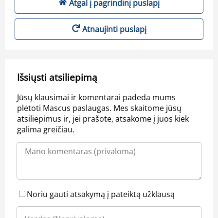
Atgal į pagrindinį puslapį
Atnaujinti puslapį
Išsiųsti atsiliepimą
Jūsų klausimai ir komentarai padeda mums
plėtoti Mascus paslaugas. Mes skaitome jūsų
atsiliepimus ir, jei prašote, atsakome į juos kiek
galima greičiau.
Noriu gauti atsakymą į pateiktą užklausą