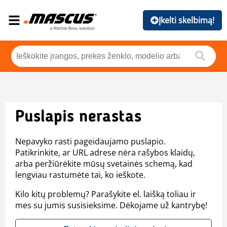
Įkelti skelbimą!
Puslapis nerastas
Nepavyko rasti pageidaujamo puslapio.
Patikrinkite, ar URL adrese nėra rašybos klaidų,
arba peržiūrėkite mūsų svetainės schemą, kad
lengviau rastumėte tai, ko ieškote.
Kilo kitų problemų? Parašykite el. laišką toliau ir
mes su jumis susisieksime. Dėkojame už kantrybę!