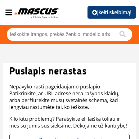
Įkelti skelbimą!
Puslapis nerastas
Nepavyko rasti pageidaujamo puslapio.
Patikrinkite, ar URL adrese nėra rašybos klaidų,
arba peržiūrėkite mūsų svetainės schemą, kad
lengviau rastumėte tai, ko ieškote.
Kilo kitų problemų? Parašykite el. laišką toliau ir
mes su jumis susisieksime. Dėkojame už kantrybę!