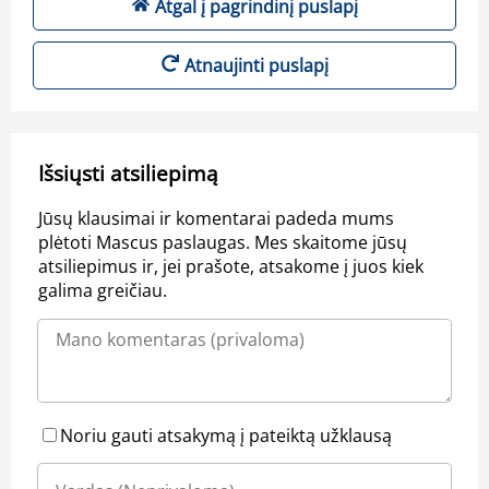
Atgal į pagrindinį puslapį
Atnaujinti puslapį
Išsiųsti atsiliepimą
Jūsų klausimai ir komentarai padeda mums
plėtoti Mascus paslaugas. Mes skaitome jūsų
atsiliepimus ir, jei prašote, atsakome į juos kiek
galima greičiau.
Noriu gauti atsakymą į pateiktą užklausą