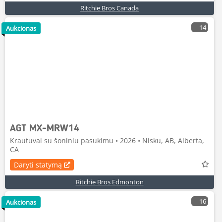
Ritchie Bros Canada
14
Aukcionas
AGT MX-MRW14
Krautuvai su šoniniu pasukimu • 2026 • Nisku, AB, Alberta,
CA
Daryti statymą
Ritchie Bros Edmonton
16
Aukcionas