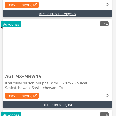
Daryti statymą
Ritchie Bros Los Angeles
14
Aukcionas
AGT MX-MRW14
Krautuvai su šoniniu pasukimu • 2026 • Rouleau,
Saskatchewan, Saskatchewan, CA
Daryti statymą
Ritchie Bros Regina
16
Aukcionas