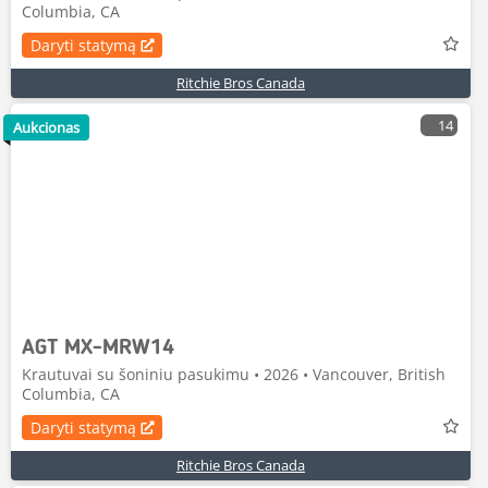
Columbia, CA
Daryti statymą
Ritchie Bros Canada
14
Aukcionas
AGT MX-MRW14
Krautuvai su šoniniu pasukimu • 2026 • Vancouver, British
Columbia, CA
Daryti statymą
Ritchie Bros Canada