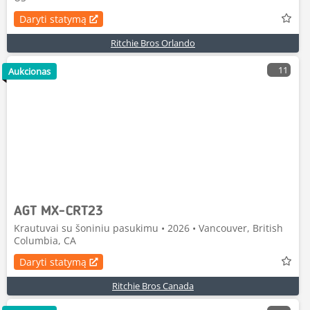
Daryti statymą
Ritchie Bros Orlando
11
Aukcionas
AGT MX-CRT23
Krautuvai su šoniniu pasukimu • 2026 • Vancouver, British
Columbia, CA
Daryti statymą
Ritchie Bros Canada