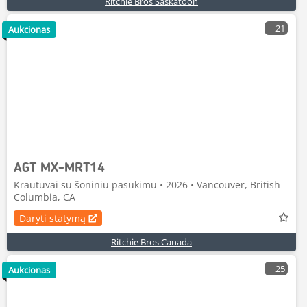
Ritchie Bros Saskatoon
21
Aukcionas
AGT MX-MRT14
Krautuvai su šoniniu pasukimu • 2026 • Vancouver, British
Columbia, CA
Daryti statymą
Ritchie Bros Canada
25
Aukcionas