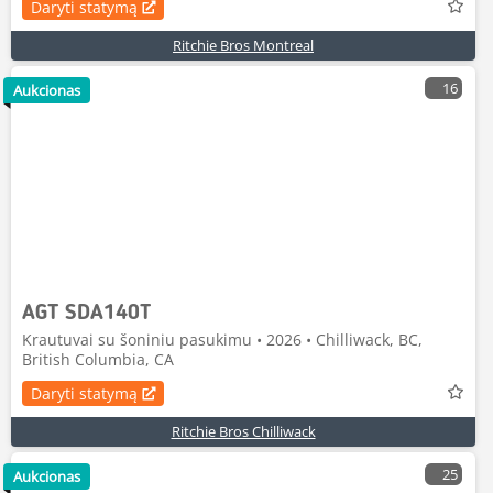
Daryti statymą
Ritchie Bros Montreal
16
Aukcionas
AGT SDA140T
Krautuvai su šoniniu pasukimu • 2026 • Chilliwack, BC,
British Columbia, CA
Daryti statymą
Ritchie Bros Chilliwack
25
Aukcionas