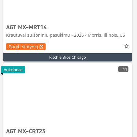
AGT MX-MRT14
Krautuvai su šoniniu pasukimu • 2026 • Morris, Illinois, US
Daryti statymą
Ritchie Bros Chicago
11
Aukcionas
AGT MX-CRT23