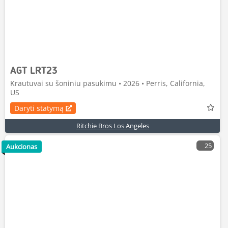
AGT LRT23
Krautuvai su šoniniu pasukimu • 2026 • Perris, California,
US
Daryti statymą
Ritchie Bros Los Angeles
25
Aukcionas