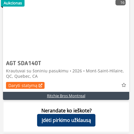
16
Aukcionas
AGT SDA140T
Krautuvai su šoniniu pasukimu • 2026 • Mont-Saint-Hilaire,
QC, Quebec, CA
Daryti statymą
Ritchie Bros Montreal
Nerandate ko ieškote?
Įdėti pirkimo užklausą