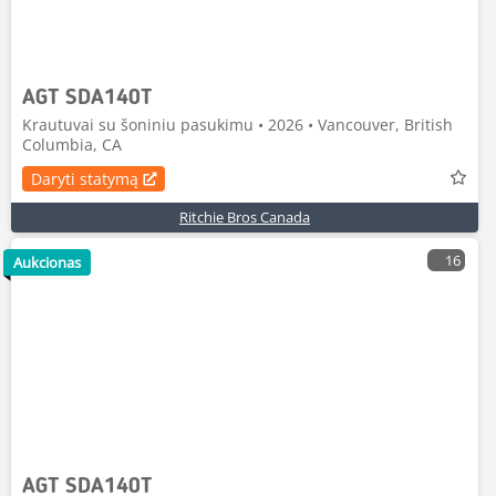
AGT SDA140T
Krautuvai su šoniniu pasukimu • 2026 • Vancouver, British
Columbia, CA
Daryti statymą
Ritchie Bros Canada
16
Aukcionas
AGT SDA140T