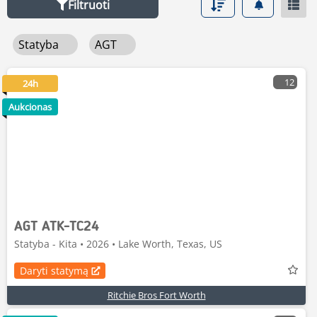
Filtruoti
Statyba
AGT
12
24h
Aukcionas
AGT ATK-TC24
Statyba - Kita • 2026 • Lake Worth, Texas, US
Daryti statymą
Ritchie Bros Fort Worth