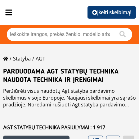
Įkelti skelbimą!
Statyba
AGT
PARDUODAMA AGT STATYBŲ TECHNIKA
NAUDOTA TECHNIKA IR ĮRENGIMAI
Peržiūrėti visus naudotų Agt statyba pardavimo
skelbimus visoje Europoje. Naujausi skelbimai yra sąrašo
pradžioje. Norėdami rūšiuoti Agt statyba pardavimo
skelbimus, spustelėkite ant rūšiavimo mygtukų,
pavyzdžiui, pagal gamintoją, metus, kainą, buvimo šalį.
Jei norite ieškoti kitų
naudota aplinkos tvarkymo
AGT STATYBŲ TECHNIKA PASIŪLYMAI : 1 917
technika
, spustelėkite ant šios nuorodos.