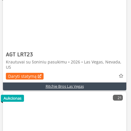
AGT LRT23
Krautuvai su šoniniu pasukimu • 2026 • Las Vegas, Nevada,
US
Daryti statymą
Ritchie Bros Las Vegas
21
Aukcionas