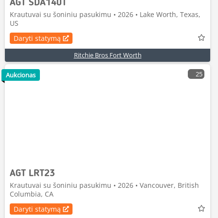
AGT SDA140T
Krautuvai su šoniniu pasukimu • 2026 • Lake Worth, Texas,
US
Daryti statymą
Ritchie Bros Fort Worth
25
Aukcionas
AGT LRT23
Krautuvai su šoniniu pasukimu • 2026 • Vancouver, British
Columbia, CA
Daryti statymą