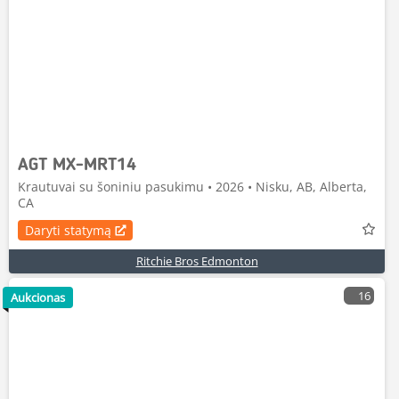
AGT MX-MRT14
Krautuvai su šoniniu pasukimu • 2026 • Nisku, AB, Alberta,
CA
Daryti statymą
Ritchie Bros Edmonton
16
Aukcionas