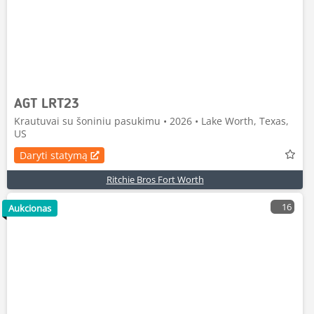
AGT LRT23
Krautuvai su šoniniu pasukimu • 2026 • Lake Worth, Texas,
US
Daryti statymą
Ritchie Bros Fort Worth
16
Aukcionas