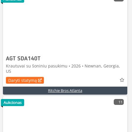
AGT SDA140T
Krautuvai su šoniniu pasukimu • 2026 • Newnan, Georgia,
US
Daryti statymą
Ritchie Bros Atlanta
11
Aukcionas