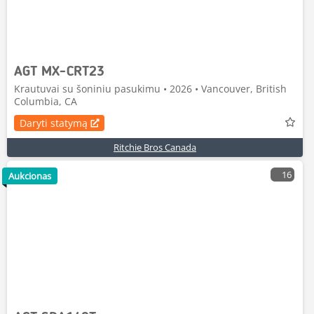
AGT MX-CRT23
Krautuvai su šoniniu pasukimu • 2026 • Vancouver, British
Columbia, CA
Daryti statymą
Ritchie Bros Canada
16
Aukcionas