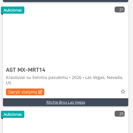
21
Aukcionas
AGT MX-MRT14
Krautuvai su šoniniu pasukimu • 2026 • Las Vegas, Nevada,
US
Daryti statymą
Ritchie Bros Las Vegas
25
Aukcionas