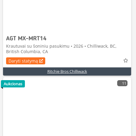
AGT MX-MRT14
Krautuvai su šoniniu pasukimu • 2026 • Chilliwack, BC,
British Columbia, CA
Daryti statymą
Ritchie Bros Chilliwack
11
Aukcionas