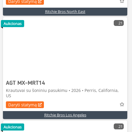
Daryti statymą
Ritchie Bros North East
21
Aukcionas
AGT MX-MRT14
Krautuvai su šoniniu pasukimu • 2026 • Perris, California,
US
Daryti statymą
Ritchie Bros Los Angeles
21
Aukcionas