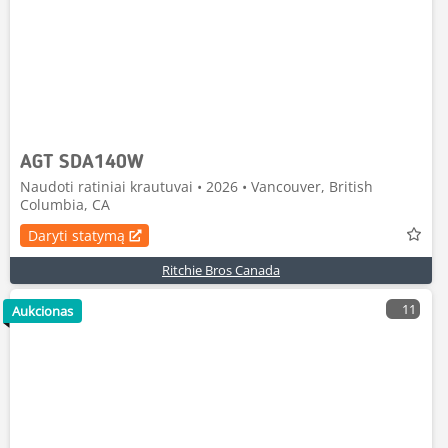
AGT SDA140W
Naudoti ratiniai krautuvai • 2026 • Vancouver, British
Columbia, CA
Daryti statymą
Ritchie Bros Canada
11
Aukcionas