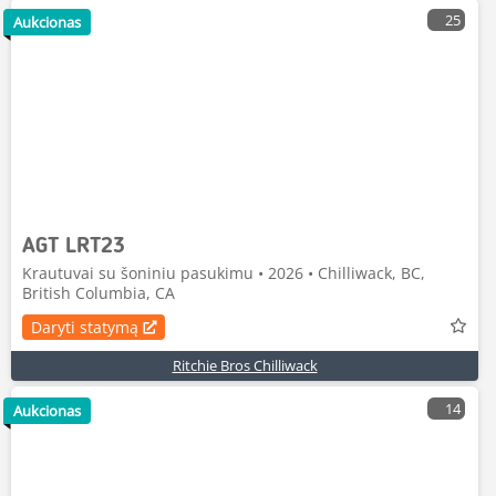
25
Aukcionas
AGT LRT23
Krautuvai su šoniniu pasukimu • 2026 • Chilliwack, BC,
British Columbia, CA
Daryti statymą
Ritchie Bros Chilliwack
14
Aukcionas