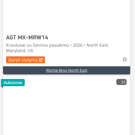
AGT MX-MRW14
Krautuvai su šoniniu pasukimu • 2026 • North East,
Maryland, US
Daryti statymą
Ritchie Bros North East
25
Aukcionas