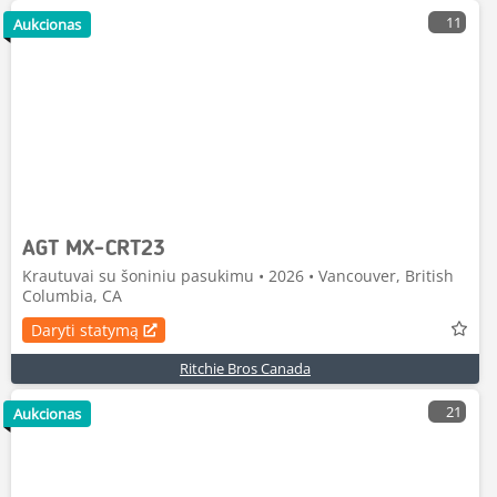
11
Aukcionas
AGT MX-CRT23
Krautuvai su šoniniu pasukimu • 2026 • Vancouver, British
Columbia, CA
Daryti statymą
Ritchie Bros Canada
21
Aukcionas