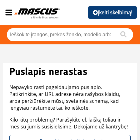
Įkelti skelbimą!
Puslapis nerastas
Nepavyko rasti pageidaujamo puslapio.
Patikrinkite, ar URL adrese nėra rašybos klaidų,
arba peržiūrėkite mūsų svetainės schemą, kad
lengviau rastumėte tai, ko ieškote.
Kilo kitų problemų? Parašykite el. laišką toliau ir
mes su jumis susisieksime. Dėkojame už kantrybę!