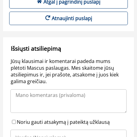
Atgal į pagrindinį puslapį
Atnaujinti puslapį
Išsiųsti atsiliepimą
Jūsų klausimai ir komentarai padeda mums
plėtoti Mascus paslaugas. Mes skaitome jūsų
atsiliepimus ir, jei prašote, atsakome į juos kiek
galima greičiau.
Noriu gauti atsakymą į pateiktą užklausą