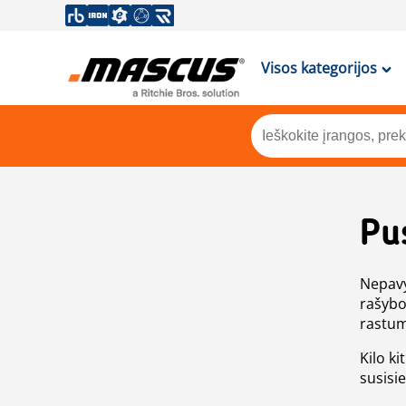
Visos kategorijos
Pu
Nepavy
rašybo
rastum
Kilo ki
susisi