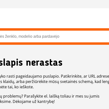
slapis nerastas
ko rasti pageidaujamo puslapio. Patikrinkite, ar URL adres
s klaidų, arba peržiūrėkite mūsų svetainės schemą, kad len
ėte tai, ko ieškote.
tų problemų? Parašykite el. laišką toliau ir mes su jumis
eksime. Dėkojame už kantrybę!