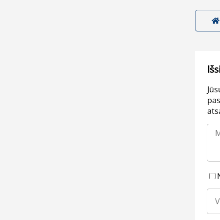
Išs
Jūs
pas
ats