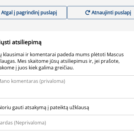
Atgal į pagrindinį puslapį
Atnaujinti puslapį
iųsti atsiliepimą
ų klausimai ir komentarai padeda mums plėtoti Mascus
laugas. Mes skaitome jūsų atsiliepimus ir, jei prašote,
akome į juos kiek galima greičiau.
Noriu gauti atsakymą į pateiktą užklausą