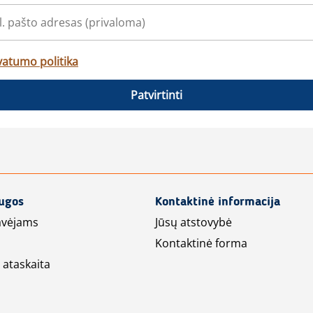
vatumo politika
Patvirtinti
augos
Kontaktinė informacija
avėjams
Jūsų atstovybė
Kontaktinė forma
 ataskaita