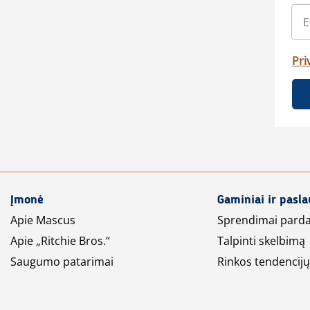
Pri
Įmonė
Gaminiai ir pasl
Apie Mascus
Sprendimai pard
Apie „Ritchie Bros.“
Talpinti skelbimą
Saugumo patarimai
Rinkos tendencijų