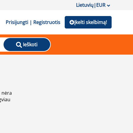
Lietuvių
|
EUR
Prisijungti | Registruotis
Įkelti skelbimą!
Ieškoti
e nėra
gviau