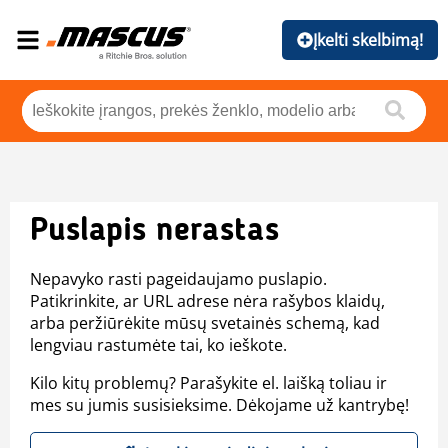
Įkelti skelbimą!
Puslapis nerastas
Nepavyko rasti pageidaujamo puslapio.
Patikrinkite, ar URL adrese nėra rašybos klaidų,
arba peržiūrėkite mūsų svetainės schemą, kad
lengviau rastumėte tai, ko ieškote.
Kilo kitų problemų? Parašykite el. laišką toliau ir
mes su jumis susisieksime. Dėkojame už kantrybę!