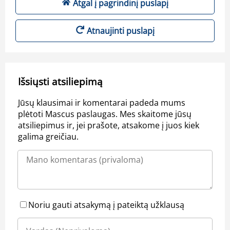
Atgal į pagrindinį puslapį
Atnaujinti puslapį
Išsiųsti atsiliepimą
Jūsų klausimai ir komentarai padeda mums
plėtoti Mascus paslaugas. Mes skaitome jūsų
atsiliepimus ir, jei prašote, atsakome į juos kiek
galima greičiau.
Noriu gauti atsakymą į pateiktą užklausą