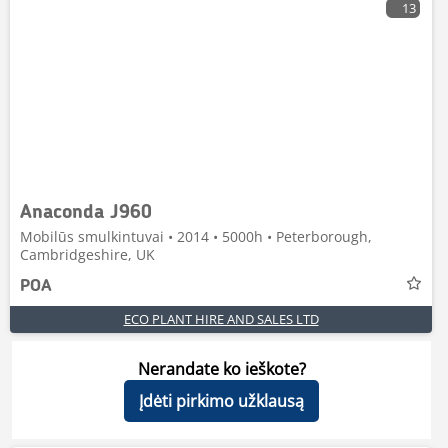
13
Anaconda J960
Mobilūs smulkintuvai • 2014 • 5000h • Peterborough,
Cambridgeshire, UK
POA
ECO PLANT HIRE AND SALES LTD
Nerandate ko ieškote?
Įdėti pirkimo užklausą