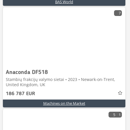
BAS World
7
Anaconda DF518
Stambių frakcijų valymo sietai • 2023 • Newark-on-Trent,
United Kingdom, UK
186 787 EUR
Machines on the Market
5
1