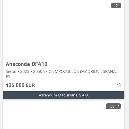
21
Anaconda DF410
Sietai • 2023 • 2050h • CIEMPOZUELOS (MADRID), ESPAÑA,
ES
125 000 EUR
Ascendum Maquinaria, S.A.U.
59
1