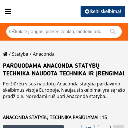
Įkelti skelbimą!
Statyba
Anaconda
PARDUODAMA ANACONDA STATYBŲ
TECHNIKA NAUDOTA TECHNIKA IR ĮRENGIMAI
Peržiūrėti visus naudotų Anaconda statyba pardavimo
skelbimus visoje Europoje. Naujausi skelbimai yra sąrašo
pradžioje. Norėdami rūšiuoti Anaconda statyba
pardavimo skelbimus, spustelėkite ant rūšiavimo
mygtukų, pavyzdžiui, pagal gamintoją, metus, kainą,
buvimo šalį. Jei norite ieškoti kitų
naudota aplinkos
ANACONDA STATYBŲ TECHNIKA PASIŪLYMAI : 15
tvarkymo technika
, spustelėkite ant šios nuorodos.