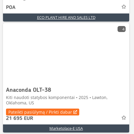
POA
ECO PLANT HIRE AND SALES LTD
4
Anaconda OLT-38
Kiti naudoti statybos komponentai • 2025 • Lawton,
Oklahoma, US
Pateikti pasiūlymą / Pirkti dabar
21 695 EUR
Marketplace-E USA