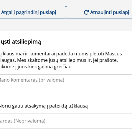
Atgal į pagrindinį puslapį
Atnaujinti puslapį
iųsti atsiliepimą
ų klausimai ir komentarai padeda mums plėtoti Mascus
laugas. Mes skaitome jūsų atsiliepimus ir, jei prašote,
akome į juos kiek galima greičiau.
Noriu gauti atsakymą į pateiktą užklausą