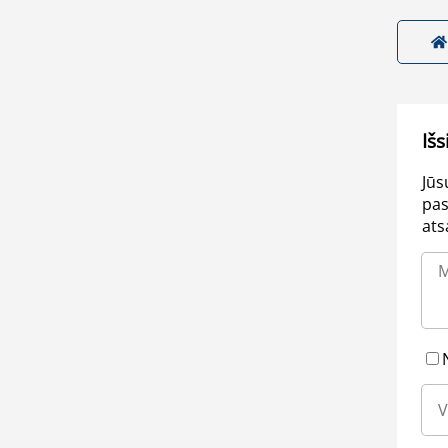
Išs
Jūs
pas
ats