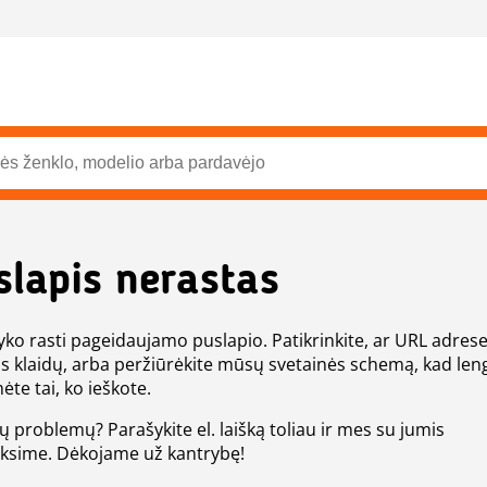
slapis nerastas
ko rasti pageidaujamo puslapio. Patikrinkite, ar URL adres
s klaidų, arba peržiūrėkite mūsų svetainės schemą, kad len
ėte tai, ko ieškote.
tų problemų? Parašykite el. laišką toliau ir mes su jumis
eksime. Dėkojame už kantrybę!