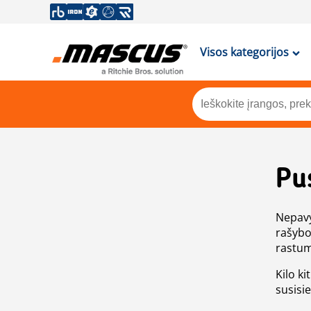
Visos kategorijos
Pu
Nepavy
rašybo
rastum
Kilo ki
susisi