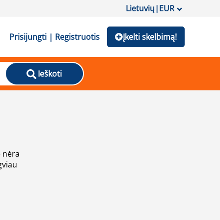
Lietuvių
|
EUR
Prisijungti | Registruotis
Įkelti skelbimą!
Ieškoti
e nėra
gviau