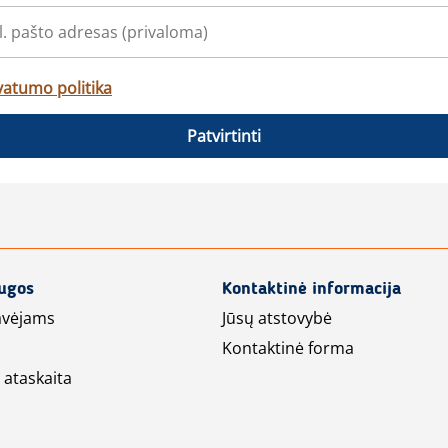
vatumo politika
Patvirtinti
augos
Kontaktinė informacija
avėjams
Jūsų atstovybė
Kontaktinė forma
 ataskaita