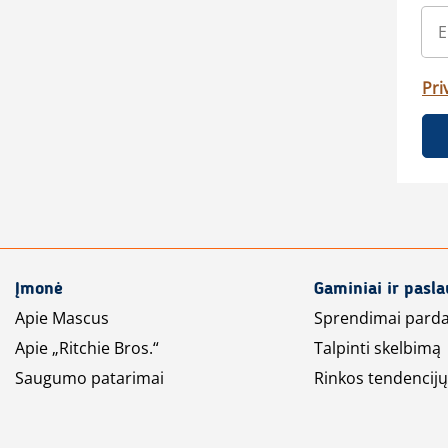
Pri
Įmonė
Gaminiai ir pasl
Apie Mascus
Sprendimai pard
Apie „Ritchie Bros.“
Talpinti skelbimą
Saugumo patarimai
Rinkos tendencijų