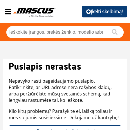
Įkelti skelbimą!
Puslapis nerastas
Nepavyko rasti pageidaujamo puslapio.
Patikrinkite, ar URL adrese nėra rašybos klaidų,
arba peržiūrėkite mūsų svetainės schemą, kad
lengviau rastumėte tai, ko ieškote.
Kilo kitų problemų? Parašykite el. laišką toliau ir
mes su jumis susisieksime. Dėkojame už kantrybę!