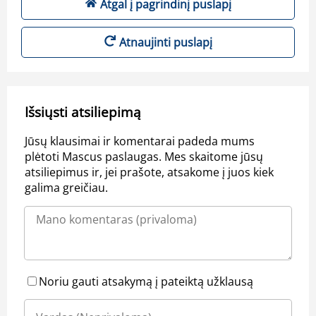
Atgal į pagrindinį puslapį
Atnaujinti puslapį
Išsiųsti atsiliepimą
Jūsų klausimai ir komentarai padeda mums
plėtoti Mascus paslaugas. Mes skaitome jūsų
atsiliepimus ir, jei prašote, atsakome į juos kiek
galima greičiau.
Noriu gauti atsakymą į pateiktą užklausą