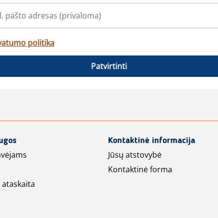
vatumo politika
Patvirtinti
augos
Kontaktinė informacija
avėjams
Jūsų atstovybė
Kontaktinė forma
 ataskaita