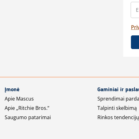
Pri
Įmonė
Gaminiai ir pasl
Apie Mascus
Sprendimai pard
Apie „Ritchie Bros.“
Talpinti skelbimą
Saugumo patarimai
Rinkos tendencijų