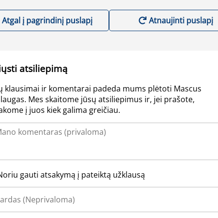
Atgal į pagrindinį puslapį
Atnaujinti puslapį
iųsti atsiliepimą
ų klausimai ir komentarai padeda mums plėtoti Mascus
laugas. Mes skaitome jūsų atsiliepimus ir, jei prašote,
akome į juos kiek galima greičiau.
Noriu gauti atsakymą į pateiktą užklausą