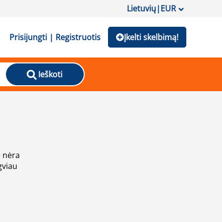
Lietuvių
|
EUR
Prisijungti | Registruotis
Įkelti skelbimą!
Ieškoti
e nėra
gviau