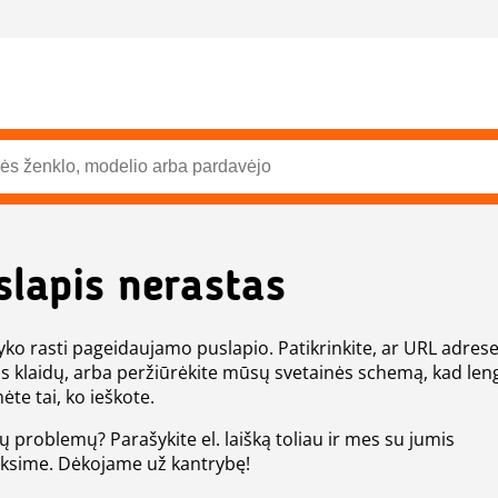
slapis nerastas
ko rasti pageidaujamo puslapio. Patikrinkite, ar URL adres
s klaidų, arba peržiūrėkite mūsų svetainės schemą, kad len
ėte tai, ko ieškote.
tų problemų? Parašykite el. laišką toliau ir mes su jumis
eksime. Dėkojame už kantrybę!