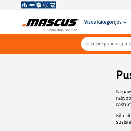
Visos kategorijos
Pu
Nepavy
rašybo
rastum
Kilo ki
susisi