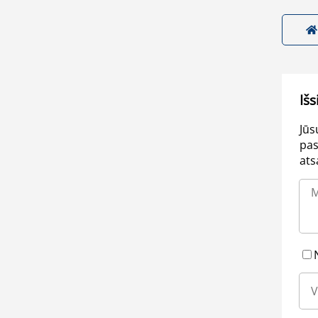
Išs
Jūs
pas
ats