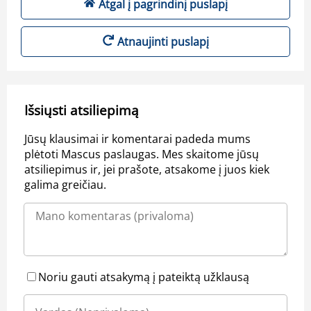
Atgal į pagrindinį puslapį
Atnaujinti puslapį
Išsiųsti atsiliepimą
Jūsų klausimai ir komentarai padeda mums
plėtoti Mascus paslaugas. Mes skaitome jūsų
atsiliepimus ir, jei prašote, atsakome į juos kiek
galima greičiau.
Noriu gauti atsakymą į pateiktą užklausą