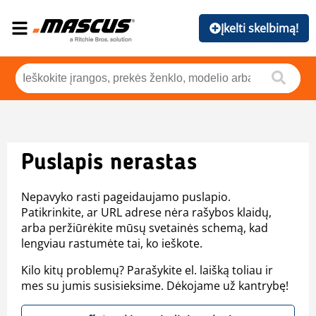
Įkelti skelbimą!
Puslapis nerastas
Nepavyko rasti pageidaujamo puslapio.
Patikrinkite, ar URL adrese nėra rašybos klaidų,
arba peržiūrėkite mūsų svetainės schemą, kad
lengviau rastumėte tai, ko ieškote.
Kilo kitų problemų? Parašykite el. laišką toliau ir
mes su jumis susisieksime. Dėkojame už kantrybę!