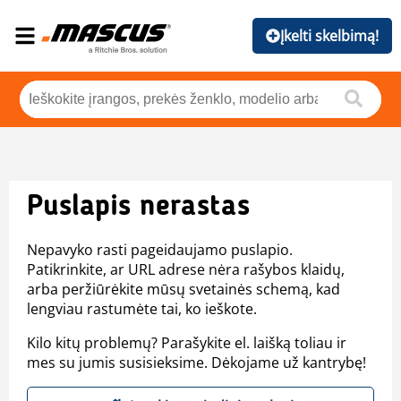
Įkelti skelbimą!
Puslapis nerastas
Nepavyko rasti pageidaujamo puslapio.
Patikrinkite, ar URL adrese nėra rašybos klaidų,
arba peržiūrėkite mūsų svetainės schemą, kad
lengviau rastumėte tai, ko ieškote.
Kilo kitų problemų? Parašykite el. laišką toliau ir
mes su jumis susisieksime. Dėkojame už kantrybę!