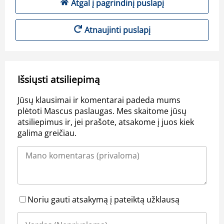
Atgal į pagrindinį puslapį
Atnaujinti puslapį
Išsiųsti atsiliepimą
Jūsų klausimai ir komentarai padeda mums
plėtoti Mascus paslaugas. Mes skaitome jūsų
atsiliepimus ir, jei prašote, atsakome į juos kiek
galima greičiau.
Noriu gauti atsakymą į pateiktą užklausą