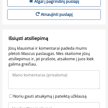
Atgal į pagrindinį puslapį
Atnaujinti puslapį
Išsiųsti atsiliepimą
Jūsų klausimai ir komentarai padeda mums
plėtoti Mascus paslaugas. Mes skaitome jūsų
atsiliepimus ir, jei prašote, atsakome į juos kiek
galima greičiau.
Noriu gauti atsakymą į pateiktą užklausą