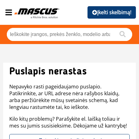
Įkelti skelbimą!
Puslapis nerastas
Nepavyko rasti pageidaujamo puslapio.
Patikrinkite, ar URL adrese nėra rašybos klaidų,
arba peržiūrėkite mūsų svetainės schemą, kad
lengviau rastumėte tai, ko ieškote.
Kilo kitų problemų? Parašykite el. laišką toliau ir
mes su jumis susisieksime. Dėkojame už kantrybę!