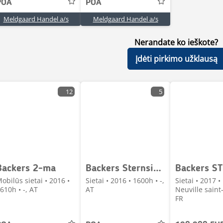
POA
POA
Meldgaard Handel a/s
Meldgaard Handel a/s
Nerandate ko ieškote?
Įdėti pirkimo užklausą
12
5
Backers 2-ma
Backers Sternsieb 2-ma
obilūs sietai • 2016 •
Sietai • 2016 • 1600h • -,
Sietai • 2017 •
610h • -, AT
AT
Neuville sain
FR