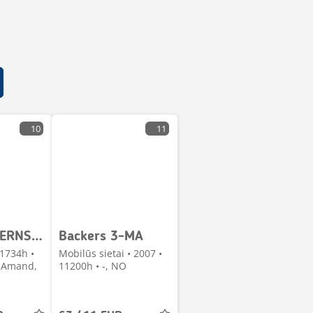
10
11
Backers STERNSIEB 2-SA A ETOILES
Backers 3-MA
 1734h •
Mobilūs sietai • 2007 •
t-Amand,
11200h • -, NO