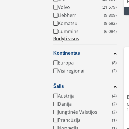
Volvo
Liebherr
Komatsu
Cummins
Rodyti visus
Kontinentas
Europa
Visi regionai
Šalis
Austrija
Danija
M
1
Jungtinės Valstijos
Prancūzija
Norvegija