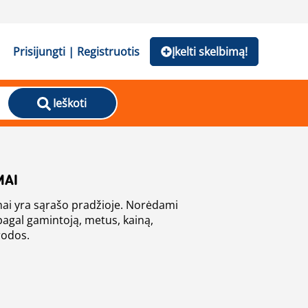
Prisijungti | Registruotis
Įkelti skelbimą!
Ieškoti
MAI
mai yra sąrašo pradžioje. Norėdami
rodos.