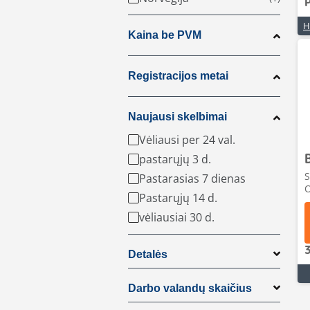
Kaina be PVM
Registracijos metai
Naujausi skelbimai
Vėliausi per 24 val.
pastarųjų 3 d.
S
Pastarasias 7 dienas
O
Pastarųjų 14 d.
vėliausiai 30 d.
Detalės
Darbo valandų skaičius