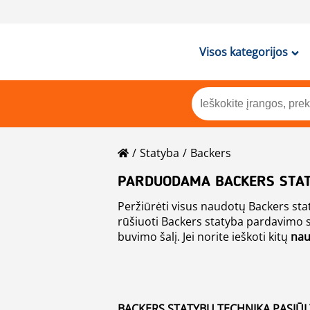
Visos kategorijos
Statyba
Backers
PARDUODAMA BACKERS STATY
Peržiūrėti visus naudotų Backers st
rūšiuoti Backers statyba pardavimo skelbimus, spustelėkite ant rūšiavimo mygtukų, pavyzdžiui, pa
buvimo šalį. Jei norite ieškoti kitų
nau
BACKERS STATYBŲ TECHNIKA PASIŪLY