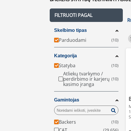
FILTRUOTI PAGAL
R
Skelbimo tipas
Parduodami
Kategorija
Statyba
Atliekų tvarkymo /
perdirbimo ir karjerų
kasimo įranga
Gamintojas
M
1
S
Backers
CAT