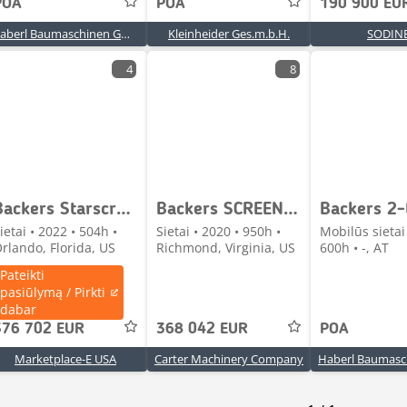
POA
POA
190 900 EU
Haberl Baumaschinen GmbH
Kleinheider Ges.m.b.H.
SODIN
4
8
Backers Starscreen 3-Tal
Backers SCREEN 3TL
Backers 2-
ietai • 2022 • 504h •
Sietai • 2020 • 950h •
Mobilūs sietai
rlando, Florida, US
Richmond, Virginia, US
600h • -, AT
Pateikti
pasiūlymą / Pirkti
dabar
376 702 EUR
368 042 EUR
POA
Marketplace-E USA
Carter Machinery Company