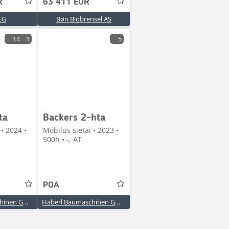
R
63 411 EUR
EG
Bøn Biobrensel AS
14
1
5
ta
Backers 2-hta
 • 2024 •
Mobilūs sietai • 2023 •
500h • -, AT
POA
Haberl Baumaschinen GmbH
Haberl Baumaschinen GmbH