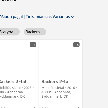
ūšiuoti pagal
|
Tinkamiausias Variantas
Statyba
Backers
7
8
Backers 3-tal
Backers 2-ta
obilūs sietai • 2025 •
Mobilūs sietai • 2016 •
0h • Aabenraa,
4580h • Aabenraa,
yddanmark, DK
Syddanmark, DK