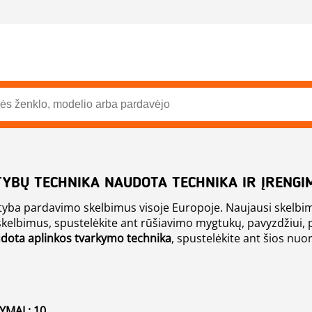
BŲ TECHNIKA NAUDOTA TECHNIKA IR ĮRENGI
atyba pardavimo skelbimus visoje Europoje. Naujausi skelbi
gal gamintoją, metus, kainą,
dota aplinkos tvarkymo technika
, spustelėkite ant šios nuo
MAI : 10