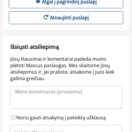
Atgal į pagrindinį puslapį
Atnaujinti puslapį
Išsiųsti atsiliepimą
Jūsų klausimai ir komentarai padeda mums
plėtoti Mascus paslaugas. Mes skaitome jūsų
atsiliepimus ir, jei prašote, atsakome į juos kiek
galima greičiau.
Noriu gauti atsakymą į pateiktą užklausą