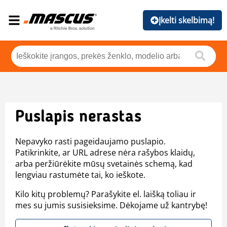
Įkelti skelbimą!
Puslapis nerastas
Nepavyko rasti pageidaujamo puslapio.
Patikrinkite, ar URL adrese nėra rašybos klaidų,
arba peržiūrėkite mūsų svetainės schemą, kad
lengviau rastumėte tai, ko ieškote.
Kilo kitų problemų? Parašykite el. laišką toliau ir
mes su jumis susisieksime. Dėkojame už kantrybę!