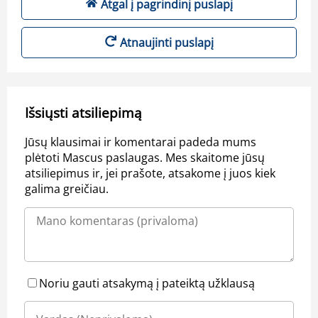
Atgal į pagrindinį puslapį
Atnaujinti puslapį
Išsiųsti atsiliepimą
Jūsų klausimai ir komentarai padeda mums
plėtoti Mascus paslaugas. Mes skaitome jūsų
atsiliepimus ir, jei prašote, atsakome į juos kiek
galima greičiau.
Noriu gauti atsakymą į pateiktą užklausą