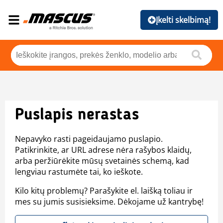
Įkelti skelbimą!
Puslapis nerastas
Nepavyko rasti pageidaujamo puslapio.
Patikrinkite, ar URL adrese nėra rašybos klaidų,
arba peržiūrėkite mūsų svetainės schemą, kad
lengviau rastumėte tai, ko ieškote.
Kilo kitų problemų? Parašykite el. laišką toliau ir
mes su jumis susisieksime. Dėkojame už kantrybę!