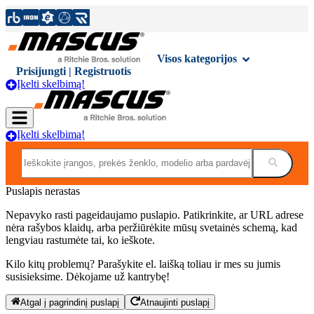
Visos kategorijos
Prisijungti | Registruotis
Įkelti skelbimą!
Įkelti skelbimą!
Puslapis nerastas
Nepavyko rasti pageidaujamo puslapio. Patikrinkite, ar URL adrese
nėra rašybos klaidų, arba peržiūrėkite mūsų svetainės schemą, kad
lengviau rastumėte tai, ko ieškote.
Kilo kitų problemų? Parašykite el. laišką toliau ir mes su jumis
susisieksime. Dėkojame už kantrybę!
Atgal į pagrindinį puslapį
Atnaujinti puslapį