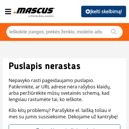
Įkelti skelbimą!
Puslapis nerastas
Nepavyko rasti pageidaujamo puslapio.
Patikrinkite, ar URL adrese nėra rašybos klaidų,
arba peržiūrėkite mūsų svetainės schemą, kad
lengviau rastumėte tai, ko ieškote.
Kilo kitų problemų? Parašykite el. laišką toliau ir
mes su jumis susisieksime. Dėkojame už kantrybę!