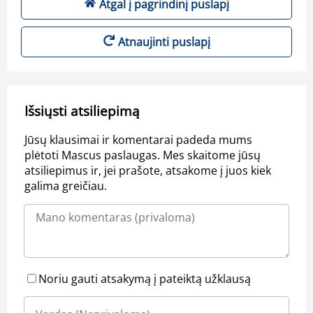
Atgal į pagrindinį puslapį
Atnaujinti puslapį
Išsiųsti atsiliepimą
Jūsų klausimai ir komentarai padeda mums
plėtoti Mascus paslaugas. Mes skaitome jūsų
atsiliepimus ir, jei prašote, atsakome į juos kiek
galima greičiau.
Noriu gauti atsakymą į pateiktą užklausą