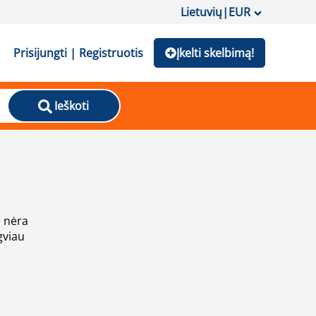
Lietuvių
|
EUR
Prisijungti | Registruotis
Įkelti skelbimą!
Ieškoti
e nėra
gviau