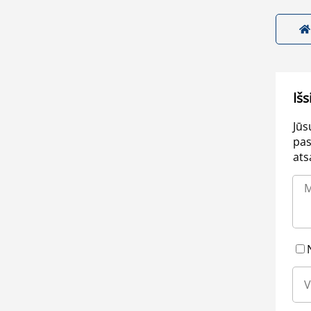
Išs
Jūs
pas
ats