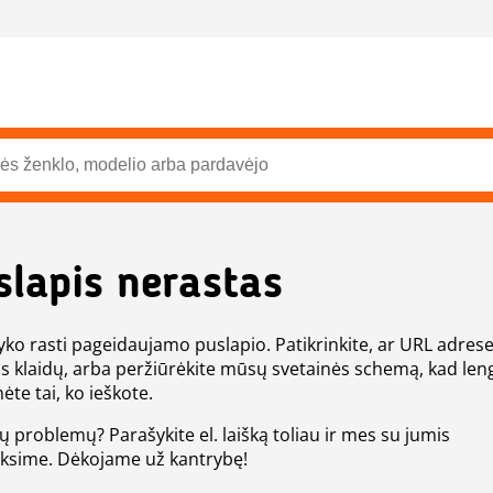
slapis nerastas
ko rasti pageidaujamo puslapio. Patikrinkite, ar URL adres
s klaidų, arba peržiūrėkite mūsų svetainės schemą, kad len
ėte tai, ko ieškote.
tų problemų? Parašykite el. laišką toliau ir mes su jumis
eksime. Dėkojame už kantrybę!