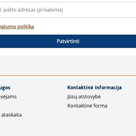
vatumo politika
Patvirtinti
augos
Kontaktinė informacija
avėjams
Jūsų atstovybė
Kontaktinė forma
 ataskaita