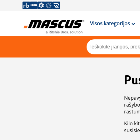
Visos kategorijos
Pu
Nepavy
rašybo
rastum
Kilo ki
susisi