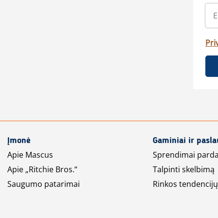
Pri
Įmonė
Gaminiai ir pasl
Apie Mascus
Sprendimai pard
Apie „Ritchie Bros.“
Talpinti skelbimą
Saugumo patarimai
Rinkos tendencijų