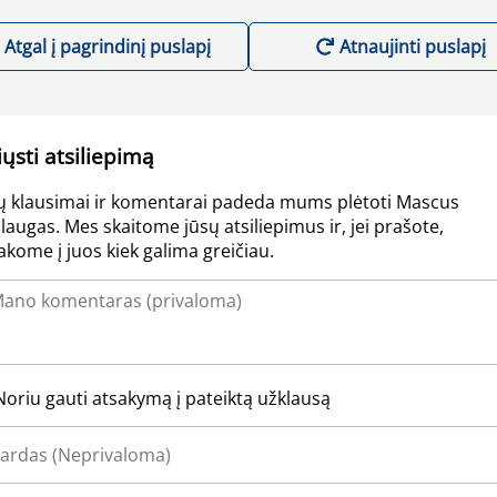
Atgal į pagrindinį puslapį
Atnaujinti puslapį
iųsti atsiliepimą
ų klausimai ir komentarai padeda mums plėtoti Mascus
laugas. Mes skaitome jūsų atsiliepimus ir, jei prašote,
akome į juos kiek galima greičiau.
Noriu gauti atsakymą į pateiktą užklausą