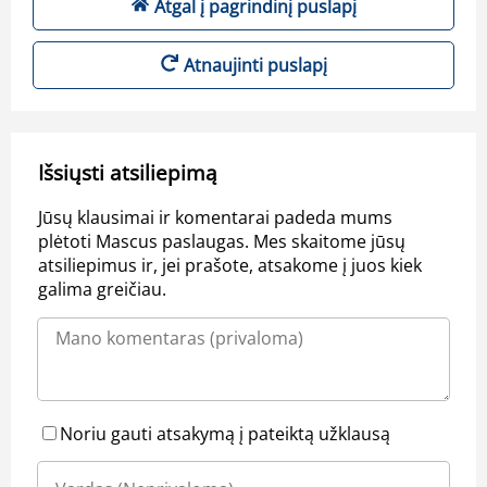
Atgal į pagrindinį puslapį
Atnaujinti puslapį
Išsiųsti atsiliepimą
Jūsų klausimai ir komentarai padeda mums
plėtoti Mascus paslaugas. Mes skaitome jūsų
atsiliepimus ir, jei prašote, atsakome į juos kiek
galima greičiau.
Noriu gauti atsakymą į pateiktą užklausą