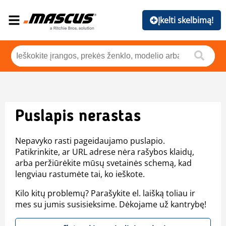
Įkelti skelbimą!
Puslapis nerastas
Nepavyko rasti pageidaujamo puslapio.
Patikrinkite, ar URL adrese nėra rašybos klaidų,
arba peržiūrėkite mūsų svetainės schemą, kad
lengviau rastumėte tai, ko ieškote.
Kilo kitų problemų? Parašykite el. laišką toliau ir
mes su jumis susisieksime. Dėkojame už kantrybę!