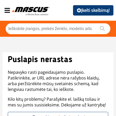
Įkelti skelbimą!
Puslapis nerastas
Nepavyko rasti pageidaujamo puslapio.
Patikrinkite, ar URL adrese nėra rašybos klaidų,
arba peržiūrėkite mūsų svetainės schemą, kad
lengviau rastumėte tai, ko ieškote.
Kilo kitų problemų? Parašykite el. laišką toliau ir
mes su jumis susisieksime. Dėkojame už kantrybę!