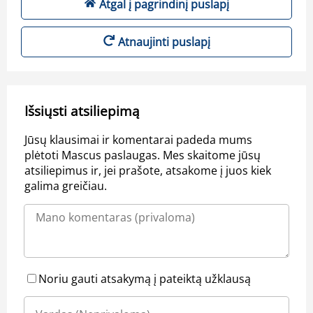
Atgal į pagrindinį puslapį
Atnaujinti puslapį
Išsiųsti atsiliepimą
Jūsų klausimai ir komentarai padeda mums
plėtoti Mascus paslaugas. Mes skaitome jūsų
atsiliepimus ir, jei prašote, atsakome į juos kiek
galima greičiau.
Noriu gauti atsakymą į pateiktą užklausą