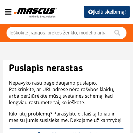
Įkelti skelbimą!
Puslapis nerastas
Nepavyko rasti pageidaujamo puslapio.
Patikrinkite, ar URL adrese nėra rašybos klaidų,
arba peržiūrėkite mūsų svetainės schemą, kad
lengviau rastumėte tai, ko ieškote.
Kilo kitų problemų? Parašykite el. laišką toliau ir
mes su jumis susisieksime. Dėkojame už kantrybę!