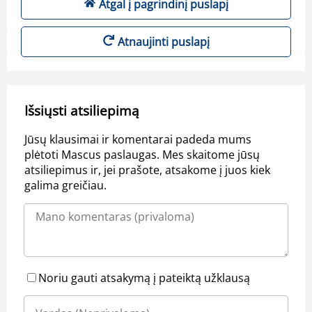
Atgal į pagrindinį puslapį
Atnaujinti puslapį
Išsiųsti atsiliepimą
Jūsų klausimai ir komentarai padeda mums
plėtoti Mascus paslaugas. Mes skaitome jūsų
atsiliepimus ir, jei prašote, atsakome į juos kiek
galima greičiau.
Noriu gauti atsakymą į pateiktą užklausą