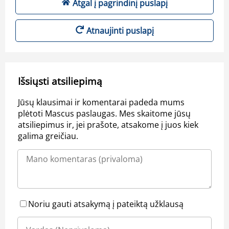
Atgal į pagrindinį puslapį
Atnaujinti puslapį
Išsiųsti atsiliepimą
Jūsų klausimai ir komentarai padeda mums
plėtoti Mascus paslaugas. Mes skaitome jūsų
atsiliepimus ir, jei prašote, atsakome į juos kiek
galima greičiau.
Noriu gauti atsakymą į pateiktą užklausą