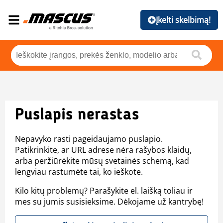
Įkelti skelbimą!
Puslapis nerastas
Nepavyko rasti pageidaujamo puslapio.
Patikrinkite, ar URL adrese nėra rašybos klaidų,
arba peržiūrėkite mūsų svetainės schemą, kad
lengviau rastumėte tai, ko ieškote.
Kilo kitų problemų? Parašykite el. laišką toliau ir
mes su jumis susisieksime. Dėkojame už kantrybę!