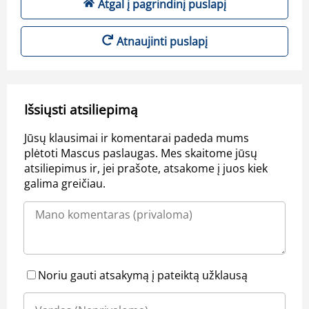
Atgal į pagrindinį puslapį
Atnaujinti puslapį
Išsiųsti atsiliepimą
Jūsų klausimai ir komentarai padeda mums
plėtoti Mascus paslaugas. Mes skaitome jūsų
atsiliepimus ir, jei prašote, atsakome į juos kiek
galima greičiau.
Noriu gauti atsakymą į pateiktą užklausą