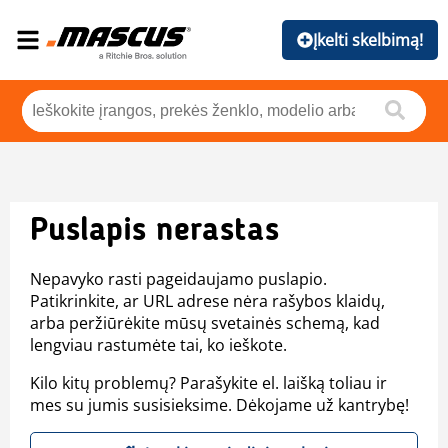
Įkelti skelbimą!
Puslapis nerastas
Nepavyko rasti pageidaujamo puslapio.
Patikrinkite, ar URL adrese nėra rašybos klaidų,
arba peržiūrėkite mūsų svetainės schemą, kad
lengviau rastumėte tai, ko ieškote.
Kilo kitų problemų? Parašykite el. laišką toliau ir
mes su jumis susisieksime. Dėkojame už kantrybę!