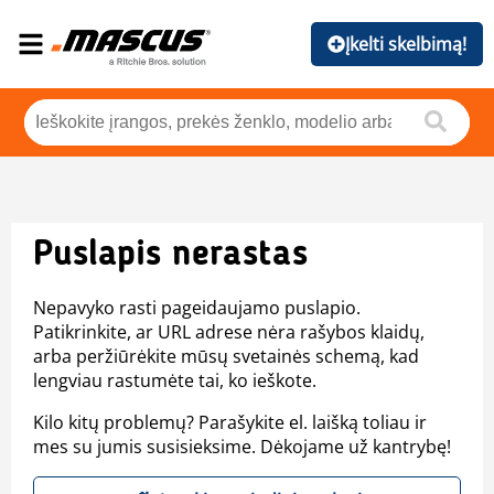
Įkelti skelbimą!
Puslapis nerastas
Nepavyko rasti pageidaujamo puslapio.
Patikrinkite, ar URL adrese nėra rašybos klaidų,
arba peržiūrėkite mūsų svetainės schemą, kad
lengviau rastumėte tai, ko ieškote.
Kilo kitų problemų? Parašykite el. laišką toliau ir
mes su jumis susisieksime. Dėkojame už kantrybę!