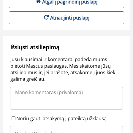
Atgal į pagrindinį puslapį
Atnaujinti puslapį
Išsiųsti atsiliepimą
Jūsų klausimai ir komentarai padeda mums
plėtoti Mascus paslaugas. Mes skaitome jūsų
atsiliepimus ir, jei prašote, atsakome į juos kiek
galima greičiau.
Noriu gauti atsakymą į pateiktą užklausą