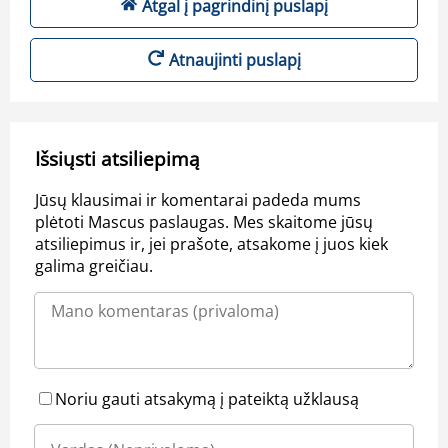
Atgal į pagrindinį puslapį
Atnaujinti puslapį
Išsiųsti atsiliepimą
Jūsų klausimai ir komentarai padeda mums
plėtoti Mascus paslaugas. Mes skaitome jūsų
atsiliepimus ir, jei prašote, atsakome į juos kiek
galima greičiau.
Noriu gauti atsakymą į pateiktą užklausą