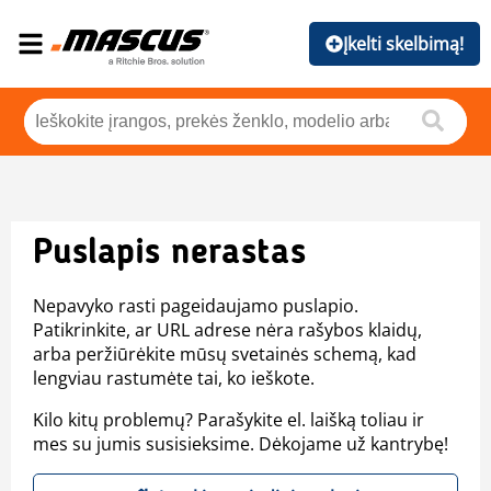
Įkelti skelbimą!
Puslapis nerastas
Nepavyko rasti pageidaujamo puslapio.
Patikrinkite, ar URL adrese nėra rašybos klaidų,
arba peržiūrėkite mūsų svetainės schemą, kad
lengviau rastumėte tai, ko ieškote.
Kilo kitų problemų? Parašykite el. laišką toliau ir
mes su jumis susisieksime. Dėkojame už kantrybę!