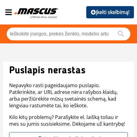
Įkelti skelbimą!
Puslapis nerastas
Nepavyko rasti pageidaujamo puslapio.
Patikrinkite, ar URL adrese nėra rašybos klaidų,
arba peržiūrėkite mūsų svetainės schemą, kad
lengviau rastumėte tai, ko ieškote.
Kilo kitų problemų? Parašykite el. laišką toliau ir
mes su jumis susisieksime. Dėkojame už kantrybę!