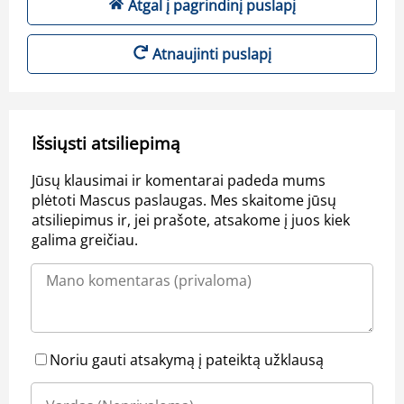
Atgal į pagrindinį puslapį
Atnaujinti puslapį
Išsiųsti atsiliepimą
Jūsų klausimai ir komentarai padeda mums
plėtoti Mascus paslaugas. Mes skaitome jūsų
atsiliepimus ir, jei prašote, atsakome į juos kiek
galima greičiau.
Noriu gauti atsakymą į pateiktą užklausą