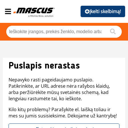
Įkelti skelbimą!
Puslapis nerastas
Nepavyko rasti pageidaujamo puslapio.
Patikrinkite, ar URL adrese nėra rašybos klaidų,
arba peržiūrėkite mūsų svetainės schemą, kad
lengviau rastumėte tai, ko ieškote.
Kilo kitų problemų? Parašykite el. laišką toliau ir
mes su jumis susisieksime. Dėkojame už kantrybę!