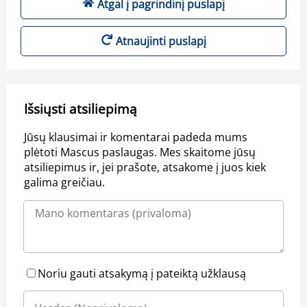
Atgal į pagrindinį puslapį
Atnaujinti puslapį
Išsiųsti atsiliepimą
Jūsų klausimai ir komentarai padeda mums
plėtoti Mascus paslaugas. Mes skaitome jūsų
atsiliepimus ir, jei prašote, atsakome į juos kiek
galima greičiau.
Noriu gauti atsakymą į pateiktą užklausą