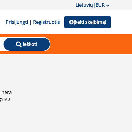
Lietuvių
|
EUR
Prisijungti | Registruotis
Įkelti skelbimą!
Ieškoti
e nėra
gviau