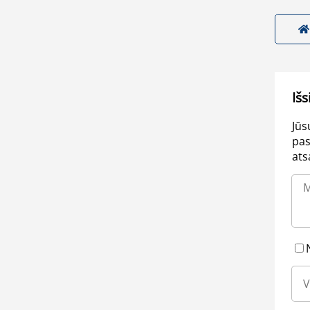
Išs
Jūs
pas
ats