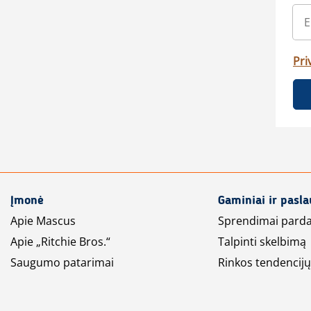
Pri
Įmonė
Gaminiai ir pasl
Apie Mascus
Sprendimai pard
Apie „Ritchie Bros.“
Talpinti skelbimą
Saugumo patarimai
Rinkos tendencijų