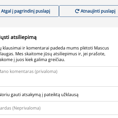
Atgal į pagrindinį puslapį
Atnaujinti puslapį
iųsti atsiliepimą
ų klausimai ir komentarai padeda mums plėtoti Mascus
laugas. Mes skaitome jūsų atsiliepimus ir, jei prašote,
akome į juos kiek galima greičiau.
Noriu gauti atsakymą į pateiktą užklausą