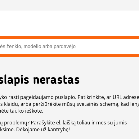
slapis nerastas
ko rasti pageidaujamo puslapio. Patikrinkite, ar URL adres
s klaidų, arba peržiūrėkite mūsų svetainės schemą, kad len
ėte tai, ko ieškote.
tų problemų? Parašykite el. laišką toliau ir mes su jumis
eksime. Dėkojame už kantrybę!