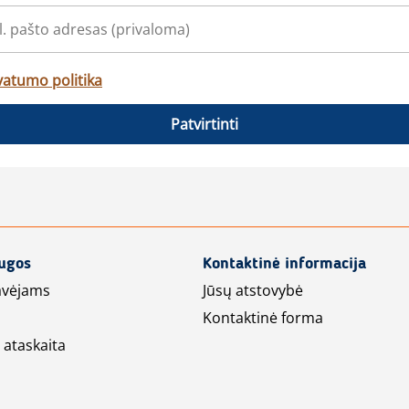
vatumo politika
Patvirtinti
augos
Kontaktinė informacija
avėjams
Jūsų atstovybė
Kontaktinė forma
 ataskaita