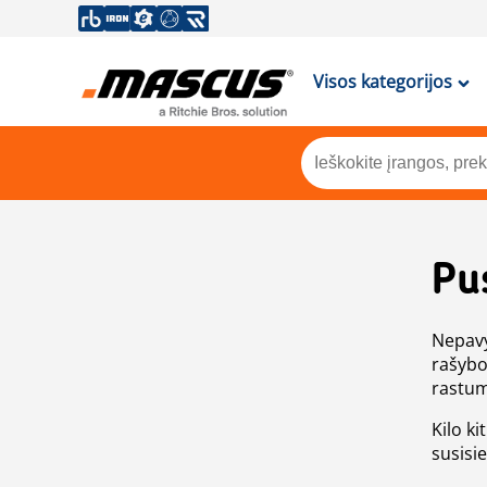
Visos kategorijos
Pu
Nepavy
rašybo
rastum
Kilo ki
susisi