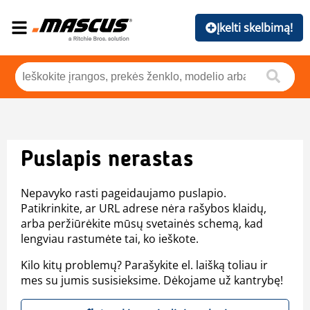
Įkelti skelbimą!
Puslapis nerastas
Nepavyko rasti pageidaujamo puslapio.
Patikrinkite, ar URL adrese nėra rašybos klaidų,
arba peržiūrėkite mūsų svetainės schemą, kad
lengviau rastumėte tai, ko ieškote.
Kilo kitų problemų? Parašykite el. laišką toliau ir
mes su jumis susisieksime. Dėkojame už kantrybę!