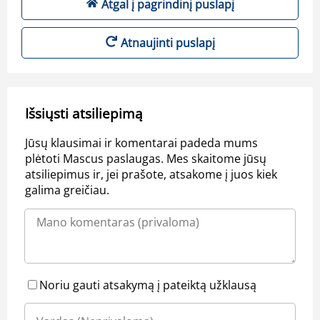
Atgal į pagrindinį puslapį
Atnaujinti puslapį
Išsiųsti atsiliepimą
Jūsų klausimai ir komentarai padeda mums
plėtoti Mascus paslaugas. Mes skaitome jūsų
atsiliepimus ir, jei prašote, atsakome į juos kiek
galima greičiau.
Noriu gauti atsakymą į pateiktą užklausą