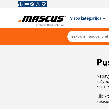
Visos kategorijos
Pu
Nepavy
rašybo
rastum
Kilo ki
susisi