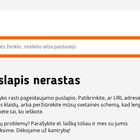
slapis nerastas
ko rasti pageidaujamo puslapio. Patikrinkite, ar URL adres
s klaidų, arba peržiūrėkite mūsų svetainės schemą, kad len
ėte tai, ko ieškote.
tų problemų? Parašykite el. laišką toliau ir mes su jumis
eksime. Dėkojame už kantrybę!