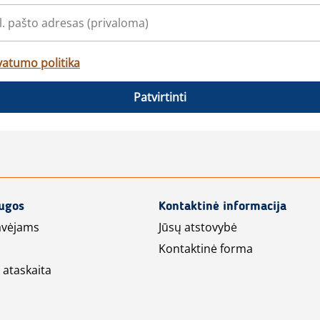
vatumo politika
Patvirtinti
augos
Kontaktinė informacija
avėjams
Jūsų atstovybė
Kontaktinė forma
 ataskaita