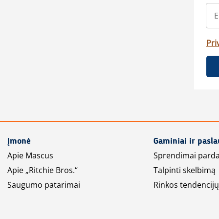
Pri
Įmonė
Gaminiai ir pasl
Apie Mascus
Sprendimai pard
Apie „Ritchie Bros.“
Talpinti skelbimą
Saugumo patarimai
Rinkos tendencijų