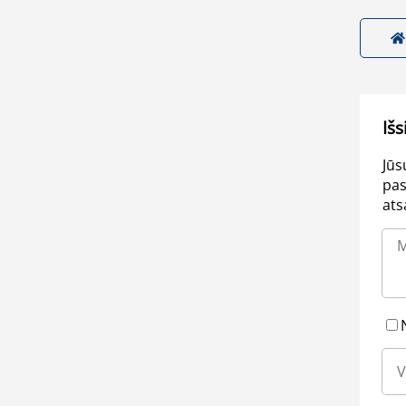
Išs
Jūs
pas
ats