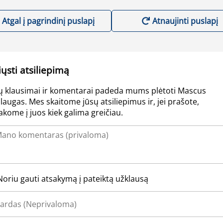
Atgal į pagrindinį puslapį
Atnaujinti puslapį
iųsti atsiliepimą
ų klausimai ir komentarai padeda mums plėtoti Mascus
laugas. Mes skaitome jūsų atsiliepimus ir, jei prašote,
akome į juos kiek galima greičiau.
Noriu gauti atsakymą į pateiktą užklausą