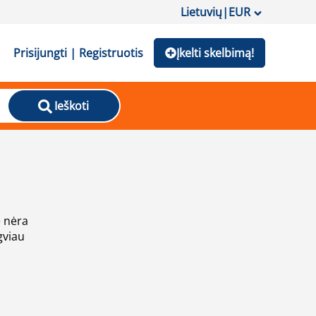
Lietuvių
|
EUR
Prisijungti | Registruotis
Įkelti skelbimą!
Ieškoti
e nėra
gviau