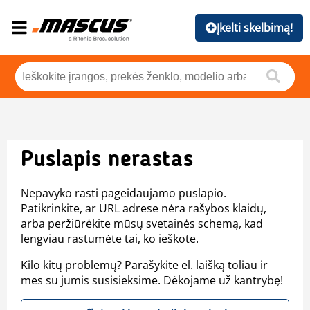
Įkelti skelbimą!
Puslapis nerastas
Nepavyko rasti pageidaujamo puslapio.
Patikrinkite, ar URL adrese nėra rašybos klaidų,
arba peržiūrėkite mūsų svetainės schemą, kad
lengviau rastumėte tai, ko ieškote.
Kilo kitų problemų? Parašykite el. laišką toliau ir
mes su jumis susisieksime. Dėkojame už kantrybę!