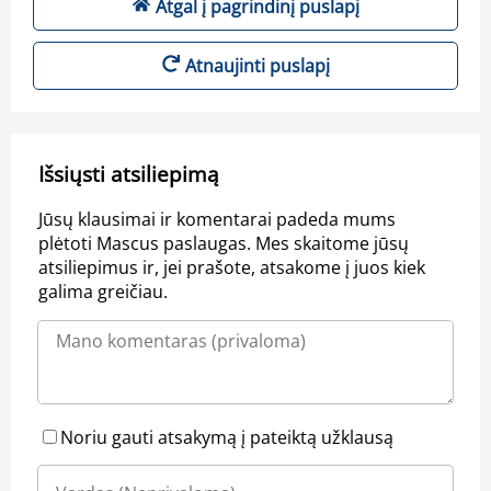
Atgal į pagrindinį puslapį
Atnaujinti puslapį
Išsiųsti atsiliepimą
Jūsų klausimai ir komentarai padeda mums
plėtoti Mascus paslaugas. Mes skaitome jūsų
atsiliepimus ir, jei prašote, atsakome į juos kiek
galima greičiau.
Noriu gauti atsakymą į pateiktą užklausą