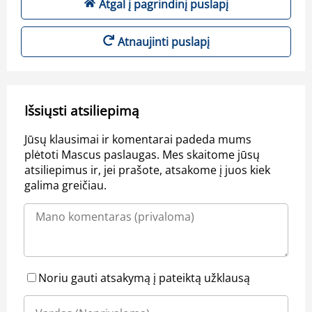
Atgal į pagrindinį puslapį
Atnaujinti puslapį
Išsiųsti atsiliepimą
Jūsų klausimai ir komentarai padeda mums
plėtoti Mascus paslaugas. Mes skaitome jūsų
atsiliepimus ir, jei prašote, atsakome į juos kiek
galima greičiau.
Noriu gauti atsakymą į pateiktą užklausą