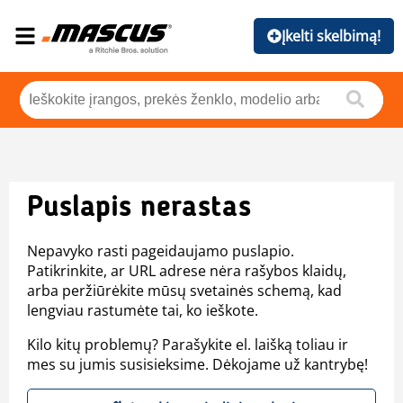
Įkelti skelbimą!
Puslapis nerastas
Nepavyko rasti pageidaujamo puslapio.
Patikrinkite, ar URL adrese nėra rašybos klaidų,
arba peržiūrėkite mūsų svetainės schemą, kad
lengviau rastumėte tai, ko ieškote.
Kilo kitų problemų? Parašykite el. laišką toliau ir
mes su jumis susisieksime. Dėkojame už kantrybę!