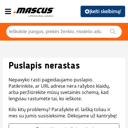
Įkelti skelbimą!
Puslapis nerastas
Nepavyko rasti pageidaujamo puslapio.
Patikrinkite, ar URL adrese nėra rašybos klaidų,
arba peržiūrėkite mūsų svetainės schemą, kad
lengviau rastumėte tai, ko ieškote.
Kilo kitų problemų? Parašykite el. laišką toliau ir
mes su jumis susisieksime. Dėkojame už kantrybę!