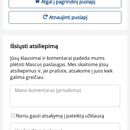
Atgal į pagrindinį puslapį
Atnaujinti puslapį
Išsiųsti atsiliepimą
Jūsų klausimai ir komentarai padeda mums
plėtoti Mascus paslaugas. Mes skaitome jūsų
atsiliepimus ir, jei prašote, atsakome į juos kiek
galima greičiau.
Noriu gauti atsakymą į pateiktą užklausą