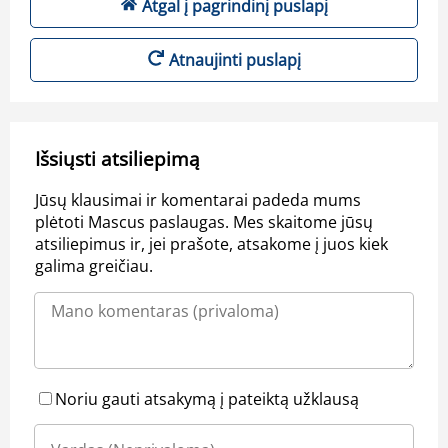
Atgal į pagrindinį puslapį
Atnaujinti puslapį
Išsiųsti atsiliepimą
Jūsų klausimai ir komentarai padeda mums
plėtoti Mascus paslaugas. Mes skaitome jūsų
atsiliepimus ir, jei prašote, atsakome į juos kiek
galima greičiau.
Noriu gauti atsakymą į pateiktą užklausą