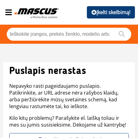
Įkelti skelbimą!
Puslapis nerastas
Nepavyko rasti pageidaujamo puslapio.
Patikrinkite, ar URL adrese nėra rašybos klaidų,
arba peržiūrėkite mūsų svetainės schemą, kad
lengviau rastumėte tai, ko ieškote.
Kilo kitų problemų? Parašykite el. laišką toliau ir
mes su jumis susisieksime. Dėkojame už kantrybę!