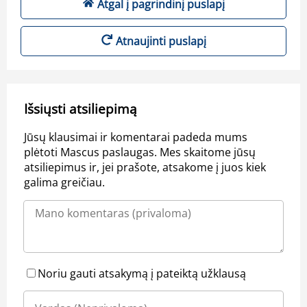
Atgal į pagrindinį puslapį
Atnaujinti puslapį
Išsiųsti atsiliepimą
Jūsų klausimai ir komentarai padeda mums
plėtoti Mascus paslaugas. Mes skaitome jūsų
atsiliepimus ir, jei prašote, atsakome į juos kiek
galima greičiau.
Noriu gauti atsakymą į pateiktą užklausą