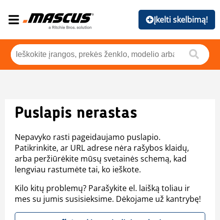
Įkelti skelbimą!
Puslapis nerastas
Nepavyko rasti pageidaujamo puslapio.
Patikrinkite, ar URL adrese nėra rašybos klaidų,
arba peržiūrėkite mūsų svetainės schemą, kad
lengviau rastumėte tai, ko ieškote.
Kilo kitų problemų? Parašykite el. laišką toliau ir
mes su jumis susisieksime. Dėkojame už kantrybę!